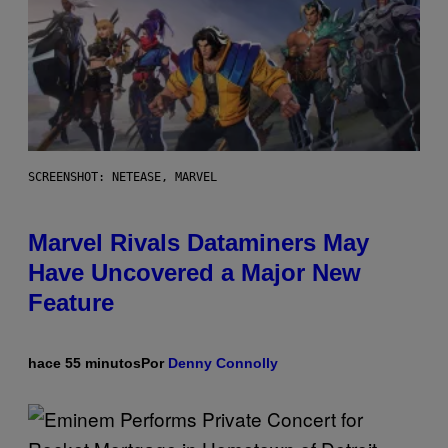
SCREENSHOT: NETEASE, MARVEL
Marvel Rivals Dataminers May
Have Uncovered a Major New
Feature
hace 55 minutos
Por
Denny Connolly