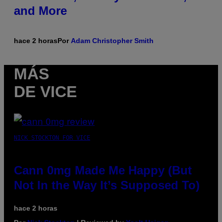
and More
hace 2 horas
Por
Adam Christopher Smith
MÁS
DE VICE
NICK STOCKTON FOR VICE
Cann 0mg Made Me Happy (But
Not In the Way It’s Supposed To)
hace 2 horas