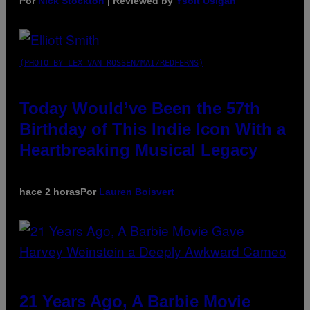
Por
Nick Stockton
| Reviewed by
Ysolt Usigan
(PHOTO BY LEX VAN ROSSEN/MAI/REDFERNS)
Today Would’ve Been the 57th
Birthday of This Indie Icon With a
Heartbreaking Musical Legacy
hace 2 horas
Por
Lauren Boisvert
21 Years Ago, A Barbie Movie