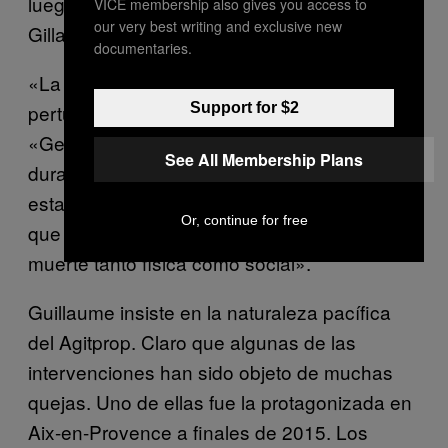
luego a través de las redes sociales.
VICE membership also gives you access to
our very best writing and exclusive new
Gillaume invoca al Agitprop.
documentaries.
«La acción tiene como objetivo alterar sin
Support for $2
perturbar», explica el monárquico.
«Generalmente nuestras intervenciones no
See All Membership Plans
duran más de dos o tres minutos. No
estamos allí para prohibir nada, al contrario
Or, continue for free
que los antifascistas, que desean nuestras
muerte tanto física como social».
Guillaume insiste en la naturaleza pacífica
del Agitprop. Claro que algunas de las
intervenciones han sido objeto de muchas
quejas. Uno de ellas fue la protagonizada en
Aix-en-Provence a finales de 2015. Los