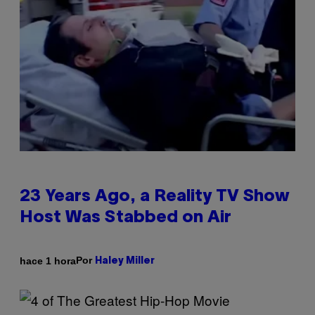
23 Years Ago, a Reality TV Show
Host Was Stabbed on Air
Por
hace 1 hora
Haley Miller