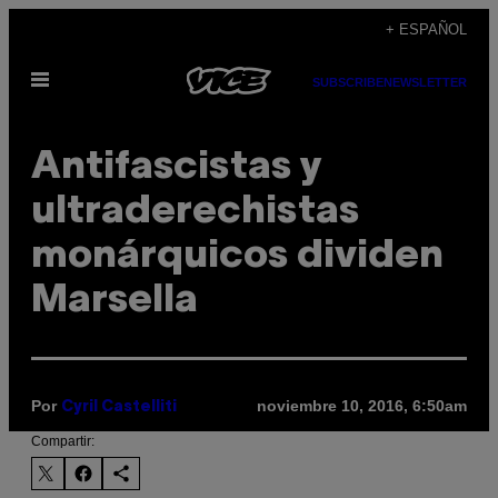
Saltar
+ ESPAÑOL
al
Abrir
contenido
SUBSCRIBE
NEWSLETTER
Menú
Antifascistas y
ultraderechistas
monárquicos dividen
Marsella
Por
noviembre 10, 2016, 6:50am
Cyril Castelliti
Compartir: