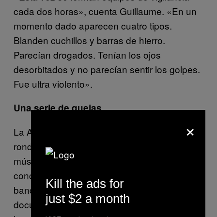
cada dos horas», cuenta Guillaume. «En un
momento dado aparecen cuatro tipos.
Blanden cuchillos y barras de hierro.
Parecían drogados. Tenían los ojos
desorbitados y no parecían sentir los golpes.
Fue ultra violento».
Una serie de quejas
×
La AF no solo patrulla la calle durante sus
rondas nocturnas. El grupo también exhibe
músculo con acciones rápidas durante las
concentraciones envueltas en consignas,
Kill the ads for
banderas y humo. Las
fotos y los vídeos
just $2 a month
documenta estos episodios para difundirlos