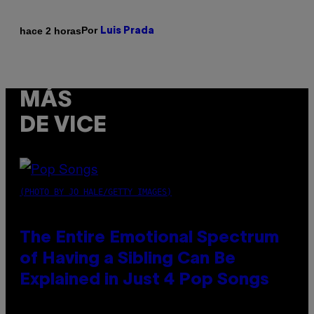
Por
hace 2 horas
Luis Prada
MÁS
DE VICE
(PHOTO BY JO HALE/GETTY IMAGES)
The Entire Emotional Spectrum
of Having a Sibling Can Be
Explained in Just 4 Pop Songs