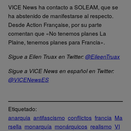
VICE News ha contacto a SOLEAM, que se
ha abstenido de manifestarse al respecto.
Desde Action Française, por su parte
comentan que «No tenemos planes La
Plaine, tenemos planes para Francia».
Sigue a Eilen Truax en Twitter:
@EileenTruax
Sigue a VICE News en español en Twitter:
@VICENewsES
Etiquetado:
anarquia
antifascismo
conflictos
francia
Ma
rsella
monarquía
monárquicos
realismo
VI