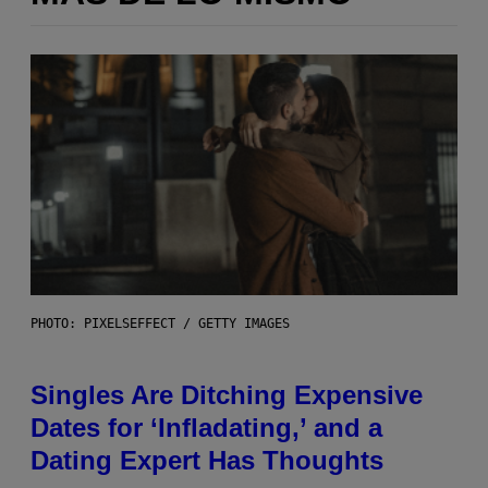
PHOTO: PIXELSEFFECT / GETTY IMAGES
Singles Are Ditching Expensive
Dates for ‘Infladating,’ and a
Dating Expert Has Thoughts