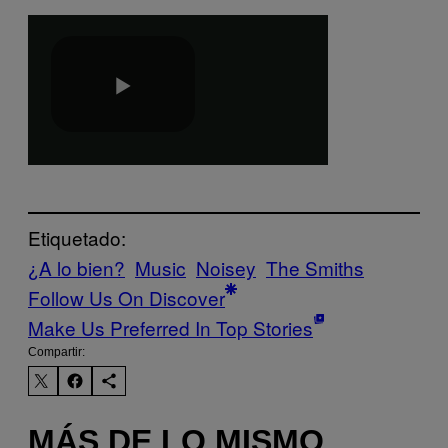
Etiquetado:
¿A lo bien?
Music
Noisey
The Smiths
Follow Us On Discover
Make Us Preferred In Top Stories
Compartir:
MÁS DE LO MISMO