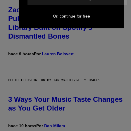
Zachary Cole Smith Wants a
Or, continue for free
Publicly Owned Music Streaming
Library Built on Spotify’s
Dismantled Bones
hace 9 horas
Por
Lauren Boisvert
PHOTO ILLUSTRATION BY IAN WALDIE/GETTY IMAGES
3 Ways Your Music Taste Changes
as You Get Older
hace 10 horas
Por
Dan Milam