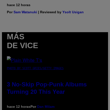
hace 12 horas
Por
Sam Watanuki
| Reviewed by
Ysolt Usigan
MÁS
DE VICE
PHOTO BY SCOTT GRIES/GETTY IMAGES
3 No-Skip Pop-Punk Albums
Turning 20 This Year
hace 12 horas
Por
Dan Milam