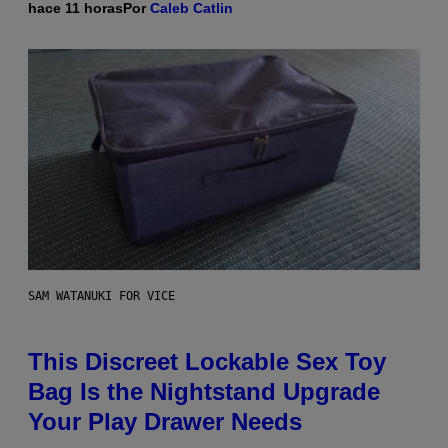
hace 11 horas
Por
Caleb Catlin
SAM WATANUKI FOR VICE
This Discreet Lockable Sex Toy
Bag Is the Nightstand Upgrade
Your Play Drawer Needs