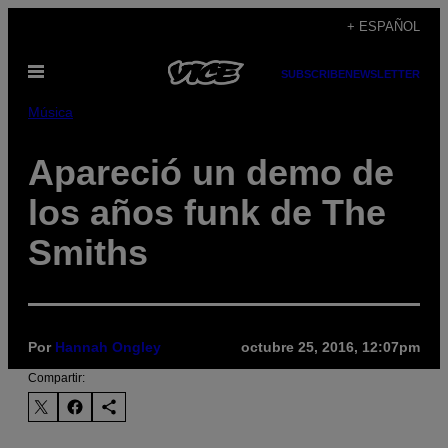
Saltar
+ ESPAÑOL
al
Abrir
contenido
SUBSCRIBE
NEWSLETTER
Menú
Música
Apareció un demo de
los años funk de The
Smiths
Por
Hannah Ongley
octubre 25, 2016, 12:07pm
Compartir: