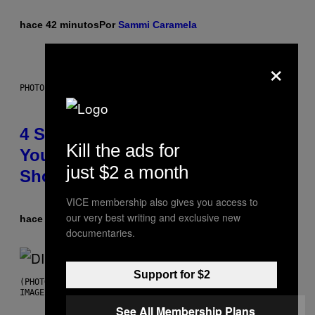
hace 42 minutos
Por
Sammi Caramela
×
PHOTO BY SCOTT LEGATO/GETTY IMAGES
4 Shoegaze Songs to Listen to if
Kill the ads for
You Don’t Know if You Like
just $2 a month
Shoegaze
VICE membership also gives you access to
our very best writing and exclusive new
hace 9 horas
Por
Stephen Andrew Galiher
documentaries.
Support for $2
(PHOTO BY ROBERTO PANUCCI – CORBIS/CORBIS VIA GETTY
IMAGES)
See All Membership Plans