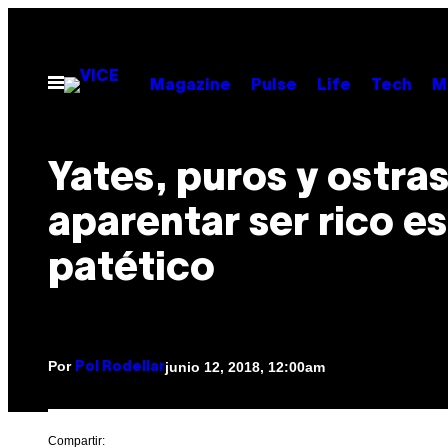
Saltar
al
contenido
Abrir
Magazine
Pulse
Life
Tech
M
Menú
Yates, puros y ostras
aparentar ser rico es
patético
Por
junio 12, 2018, 12:00am
Pol Rodellar
Compartir: