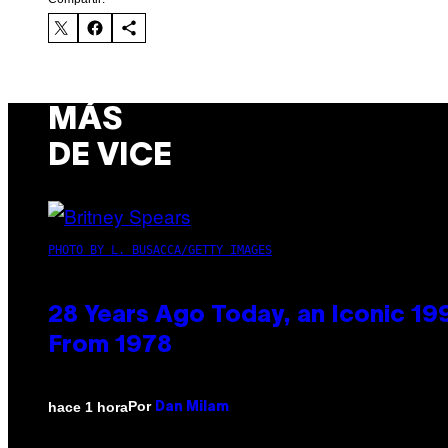
MÁS
DE VICE
PHOTO BY L. BUSACCA/GETTY IMAGES
28 Years Ago Today, an Iconic 19
From 1978
Por
hace 1 hora
Dan Milam