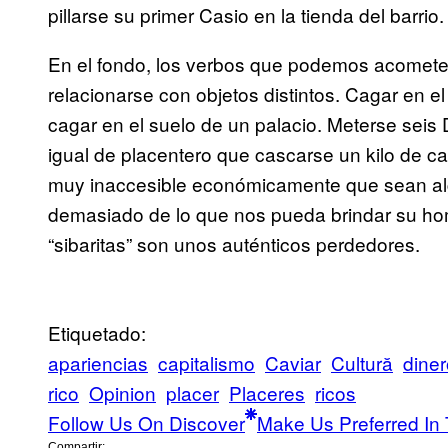
pillarse su primer Casio en la tienda del barrio.
En el fondo, los verbos que podemos acomete
relacionarse con objetos distintos. Cagar en e
cagar en el suelo de un palacio. Meterse sei
igual de placentero que cascarse un kilo de cav
muy inaccesible económicamente que sean alg
demasiado de lo que nos pueda brindar su homó
“sibaritas” son unos auténticos perdedores.
Etiquetado:
apariencias
capitalismo
Caviar
Cultură
diner
rico
Opinion
placer
Placeres
ricos
Follow Us On Discover
Make Us Preferred In 
Compartir: