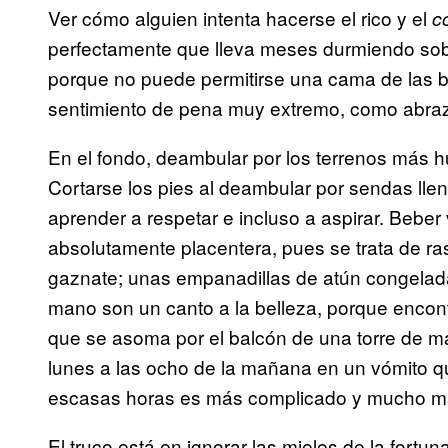
Ver cómo alguien intenta hacerse el rico y el
c
perfectamente que lleva meses durmiendo sob
porque no puede permitirse una cama de las b
sentimiento de pena muy extremo, como abraza
En el fondo, deambular por los terrenos más h
Cortarse los pies al deambular por sendas ll
aprender a respetar e incluso a aspirar. Beber 
absolutamente placentera, pues se trata de ras
gaznate; unas empanadillas de atún congelada
mano son un canto a la belleza, porque encont
que se asoma por el balcón de una torre de mar
lunes a las ocho de la mañana en un vómito q
escasas horas es más complicado y mucho má
El truco está en ignorar las mieles de la fortun