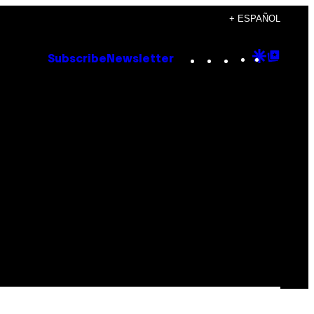
+ ESPAÑOL
Instagram
TikTok
YouTube
Google
Goog
Subscribe
Newsletter
Discove
Top
Posts