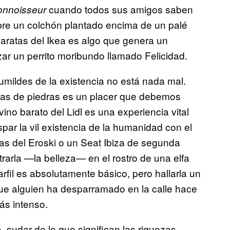
cuando todos sus amigos saben
onnoisseur
re un colchón plantado encima de un palé
aratas del Ikea es algo que genera un
r un perrito moribundo llamado Felicidad.
umildes de la existencia no está nada mal.
enas de piedras es un placer que debemos
vino barato del Lidl es una experiencia vital
par la vil existencia de la humanidad con el
s del Eroski o un Seat Ibiza de segunda
rarla —la belleza— en el rostro de una elfa
fil es absolutamente básico, pero hallarla un
ue alguien ha desparramado en la calle hace
s intenso.
a, sudar de lo que significan las riquezas,