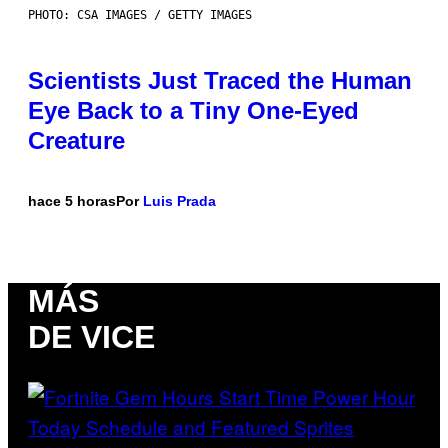
PHOTO: CSA IMAGES / GETTY IMAGES
Scientists Just Traced the Human
Eye Back to a Tiny One-Eyed
Creature
hace 5 horas
Por
Luis Prada
MÁS
DE VICE