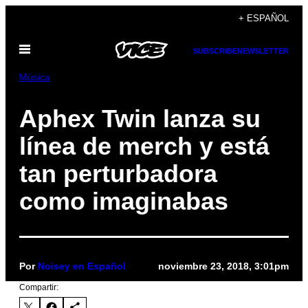
Saltar
+ ESPAÑOL
al
Abrir
contenido
SUBSCRIBE
NEWSLETTER
Menú
Música
Aphex Twin lanza su
línea de merch y está
tan perturbadora
como imaginabas
Por
Noisey en Español
noviembre 23, 2018, 3:01pm
Compartir: