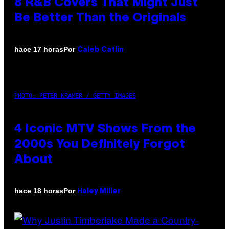
8 R&B Covers That Might Just
Be Better Than the Originals
Por
hace 17 horas
Caleb Catlin
PHOTO: PETER KRAMER / GETTY IMAGES
4 Iconic MTV Shows From the
2000s You Definitely Forgot
About
Por
hace 18 horas
Haley Miller