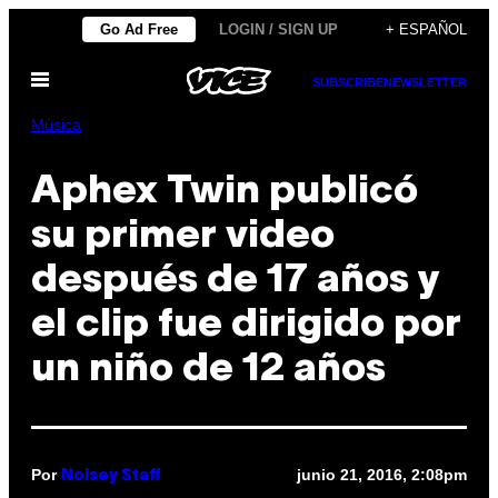
Saltar
Go Ad Free
LOGIN / SIGN UP
+ ESPAÑOL
al
Abrir
contenido
SUBSCRIBE
NEWSLETTER
Menú
Música
Aphex Twin publicó
su primer video
después de 17 años y
el clip fue dirigido por
un niño de 12 años
Por
junio 21, 2016, 2:08pm
Noisey Staff