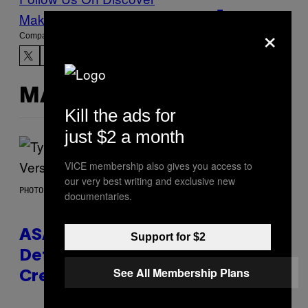
Make Us Preferred In Top Stories
×
Compartir:
MÁS DE LO MISMO
Kill the ads for
just $2 a month
VICE membership also gives you access to
our very best writing and exclusive new
PHOTO BY MONICA SCHIPPER/GETTY IMAGES
documentaries.
ASAP Rocky Seemingly Gives
Support for $2
Definitive Answer on Tyler, The
See All Membership Plans
Creator’s Sexuality