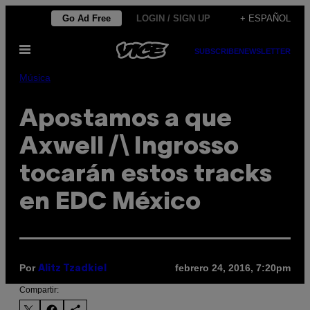
Saltar
Go Ad Free
LOGIN / SIGN UP
+ ESPAÑOL
al
Abrir
contenido
SUBSCRIBE
NEWSLETTER
Menú
Música
Apostamos a que
Axwell /\ Ingrosso
tocarán estos tracks
en EDC México
Por
febrero 24, 2016, 7:20pm
Alitz Tzadkiel
Compartir: