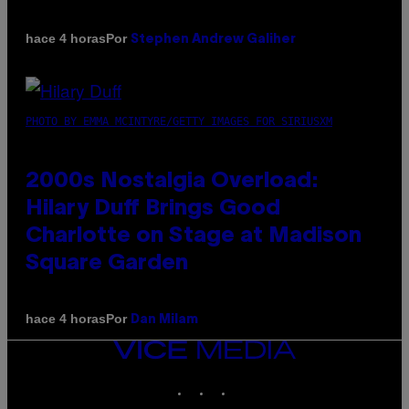
Por
hace 4 horas
Stephen Andrew Galiher
PHOTO BY EMMA MCINTYRE/GETTY IMAGES FOR SIRIUSXM
2000s Nostalgia Overload:
Hilary Duff Brings Good
Charlotte on Stage at Madison
Square Garden
Por
hace 4 horas
Dan Milam
VICE
MEDIA
INSTAGRAM
TIKTOK
YOUTUBE