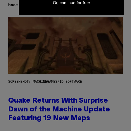
Or, continue for free
Por
hace 1 hora
Stephen Andrew Galiher
SCREENSHOT: MACHINEGAMES/ID SOFTWARE
Quake Returns With Surprise
Dawn of the Machine Update
Featuring 19 New Maps