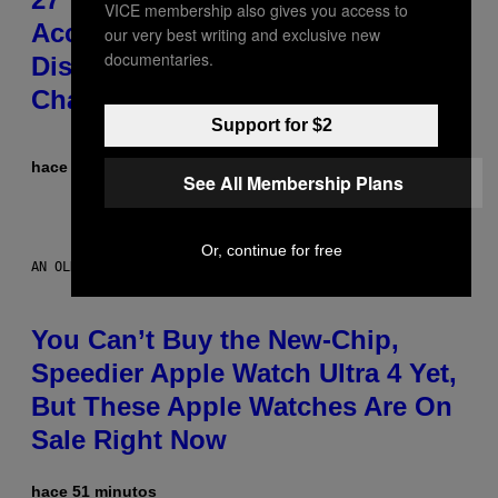
VICE membership also gives you access to
Accepted an MTV Award in
our very best writing and exclusive new
documentaries.
Disguise and Refused to Break
Character
Support for $2
hace 38 minutos
Por
Tony Alpsen
See All Membership Plans
Or, continue for free
AN OLDER MODEL, NOT THE APPLE WATCH ULTRA 4
You Can’t Buy the New-Chip,
Speedier Apple Watch Ultra 4 Yet,
But These Apple Watches Are On
Sale Right Now
hace 51 minutos