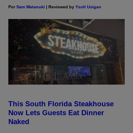
Por
Sam Watanuki
| Reviewed by
Ysolt Usigan
This South Florida Steakhouse
Now Lets Guests Eat Dinner
Naked