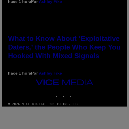
hace 1 hora
Por
Ashley Fike
What to Know About ‘Exploitative
Daters,’ the People Who Keep You
Hooked With Mixed Signals
hace 1 hora
Por
Ashley Fike
VICE
MEDIA
INSTAGRAM
TIKTOK
YOUTUBE
© 2026 VICE DIGITAL PUBLISHING, LLC