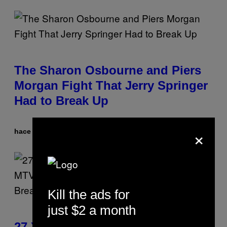
The Sharon Osbourne and Piers
Morgan Fight That Jerry Springer
Had to Break Up
×
hace 35 minutos
Por
Tony Alpsen
Kill the ads for
just $2 a month
27 Years Ago, Jim Carrey