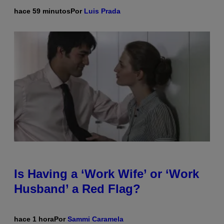
hace 59 minutos
Por
Luis Prada
Is Having a ‘Work Wife’ or ‘Work
Husband’ a Red Flag?
hace 1 hora
Por
Sammi Caramela