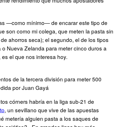
dente rendimiento que muchos apostadores
ras —como mínimo— de encarar este tipo de
e son como mi colega, que meten la pasta sin
de ahorros seca); el segundo, el de los tipos
na o Nueva Zelanda para meter cinco duros a
 es el que nos interesa hoy.
tos de la tercera división para meter 500
cedida por Juan Gayá
s córners habría en la liga sub-21 de
to
, un sevillano que vive de las apuestas
ué metería alguien pasta a los saques de
te asiático? «En grandes ligas hay más