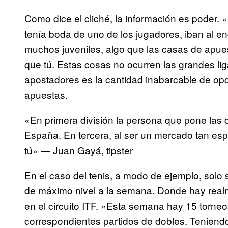
Como dice el cliché, la información es poder. «
tenía boda de uno de los jugadores, iban al e
muchos juveniles, algo que las casas de apu
que tú. Estas cosas no ocurren las grandes li
apostadores es la cantidad inabarcable de op
apuestas.
«En primera división la persona que pone las
España. En tercera, al ser un mercado tan es
tú» — Juan Gayá, tipster
En el caso del tenis, a modo de ejemplo, solo 
de máximo nivel a la semana. Donde hay realm
en el circuito ITF. «Esta semana hay 15 torn
correspondientes partidos de dobles. Teniendo