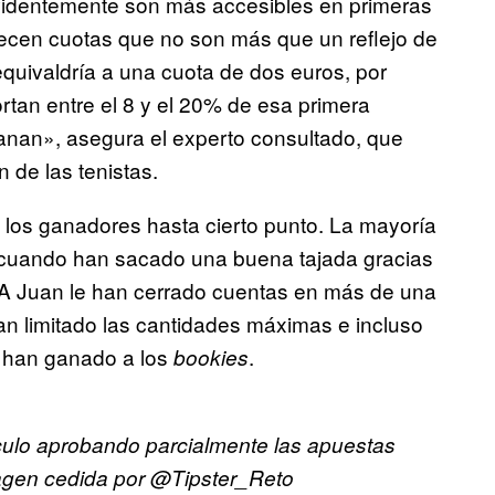
evidentemente son más accesibles en primeras
blecen cuotas que no son más que un reflejo de
quivaldría a una cuota de dos euros, por
tan entre el 8 y el 20% de esa primera
anan», asegura el experto consultado, que
 de las tenistas.
n los ganadores hasta cierto punto. La mayoría
s cuando han sacado una buena tajada gracias
A Juan le han cerrado cuentas en más de una
an limitado las cantidades máximas e incluso
 han ganado a los
.
bookies
culo aprobando parcialmente las apuestas
agen cedida por @Tipster_Reto