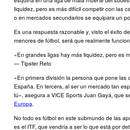
liquidez, pero es más difícil competir con las
o en mercados secundarios se equipara un po
Es una respuesta razonable y, visto el éxito de
menores de fútbol, será que realmente funcion
«En grandes ligas hay más liquidez, pero es m
— Tipster Reto
«En primera división la persona que pone las
España. En tercera, al ser un mercado tan es
tú», asegura a VICE Sports Juan Gayá, que 
Europa
.
No todo es fútbol en este submundo de las apu
es el ITF, que vendría a ser lo que está por de