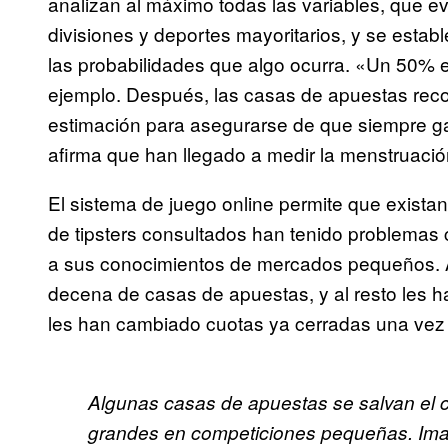
analizan al máximo todas las variables, que 
divisiones y deportes mayoritarios, y se esta
las probabilidades que algo ocurra. «Un 50% e
ejemplo. Después, las casas de apuestas recor
estimación para asegurarse de que siempre g
afirma que han llegado a medir la menstruación
El sistema de juego online permite que exista
de tipsters consultados han tenido problema
a sus conocimientos de mercados pequeños. 
decena de casas de apuestas, y al resto les h
les han cambiado cuotas ya cerradas una vez
Algun
as casas de apuestas se salvan el 
grandes en competiciones pequeñas. Im