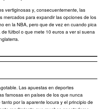
es vertiginosas y, consecuentemente, las
 mercados para expandir las opciones de los
o en la NBA, pero que de vez en cuando pica
a de fútbol o que mete 10 euros a ver si suena
nglaterra.
nagotable. Las apuestas en deportes
inas famosas en países de los que nunca
anto por la aparente locura y el principio de