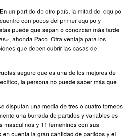
En un partido de otro país, la mitad del equipo
ncuentro con pocos del primer equipo y
estas puede que sepan o conozcan más tarde
gas», ahonda Paco. Otra ventaja para los
ciones que deben cubrir las casas de
 cuotas seguro que es una de los mejores de
pecífico, la persona no puede saber más que
se disputan una media de tres o cuatro torneos
ente una burrada de partidos y variables es
eos masculinos y 11 femeninos con sus
 en cuenta la gran cantidad de partidos y el