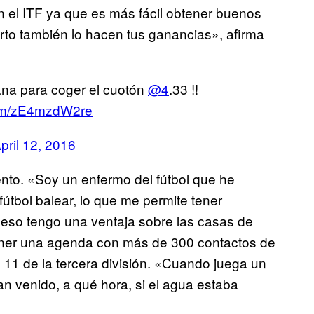
en el ITF ya que es más fácil obtener buenos
rto también lo hacen tus ganancias», afirma
na para coger el cuotón
@4
.33 !!
.com/zE4mzdW2re
pril 12, 2016
ento. «Soy un enfermo del fútbol que he
fútbol balear, lo que me permite tener
eso tengo una ventaja sobre las casas de
ner una agenda con más de 300 contactos de
11 de la tercera división. «Cuando juega un
n venido, a qué hora, si el agua estaba