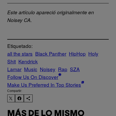
Este artículo apareció originalmente en
Noisey CA.
Etiquetado:
all the stars
Black Panther
HipHop
Holy
Shit
Kendrick
Lamar
Music
Noisey
Rap
SZA
Follow Us On Discover
Make Us Preferred In Top Stories
Compartir:
MÁS DE LO MISMO