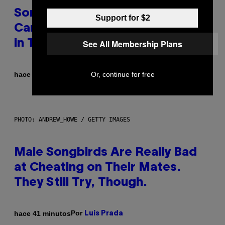
Some Humans May Still Be
Support for $2
Carrying Neanderthal Strength
See All Membership Plans
in Their DNA, Study Finds
Por
hace 35 minutos
Or, continue for free
Luis Prada
PHOTO: ANDREW_HOWE / GETTY IMAGES
Male Songbirds Are Really Bad
at Cheating on Their Mates.
They Still Try, Though.
Por
hace 41 minutos
Luis Prada