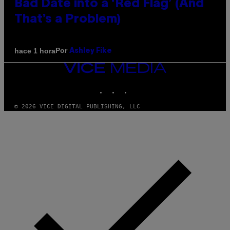
Bad Date into a ‘Red Flag’ (And
That’s a Problem)
Por
hace 1 hora
Ashley Fike
VICE
MEDIA
INSTAGRAM
TIKTOK
YOUTUBE
© 2026 VICE DIGITAL PUBLISHING, LLC