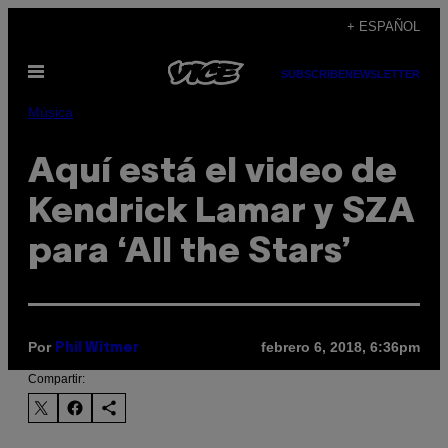
Saltar
+ ESPAÑOL
al
Abrir
contenido
SUBSCRIBE
NEWSLETTER
Menú
Música
Aquí está el video de
Kendrick Lamar y SZA
para ‘All the Stars’
Por
febrero 6, 2018, 6:36pm
Phil Witmer
Compartir: