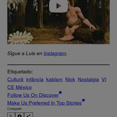
o
Sigue a Luis en
Instagram
.
Etiquetado:
Cultură
infância
kablam
Nick
Nostalgia
VI
CE México
Follow Us On Discover
Make Us Preferred In Top Stories
Compartir: