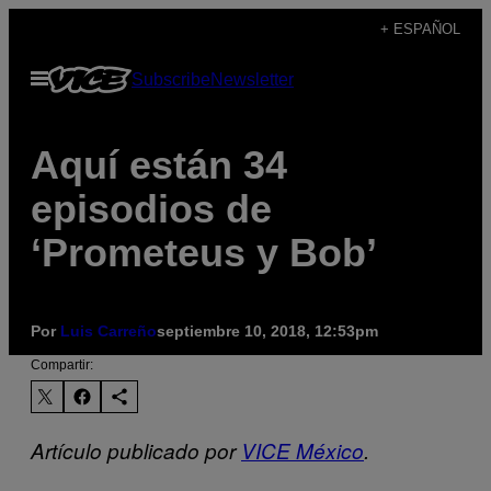
Saltar
+ ESPAÑOL
al
Abrir
Subscribe
Newsletter
contenido
Menú
Aquí están 34
episodios de
‘Prometeus y Bob’
Por
Luis Carreño
septiembre 10, 2018, 12:53pm
Compartir:
Artículo publicado por
VICE México
.