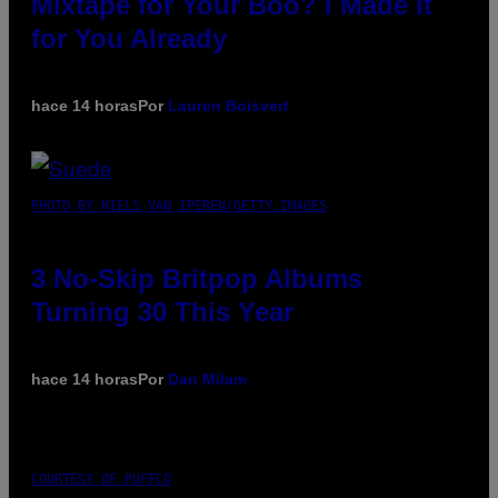
Mixtape for Your Boo? I Made It
for You Already
hace 14 horas
Por
Lauren Boisvert
PHOTO BY NIELS VAN IPEREN/GETTY IMAGES
3 No-Skip Britpop Albums
Turning 30 This Year
hace 14 horas
Por
Dan Milam
COURTESY OF PUFFCO