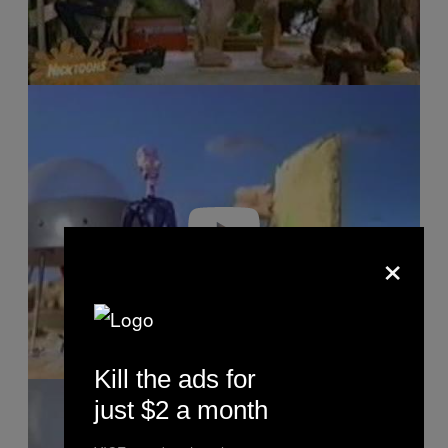
P
l
a
y
v
i
d
e
o
×
Kill the ads for
P
l
just $2 a month
a
y
v