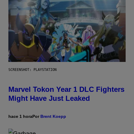
SCREENSHOT: PLAYSTATION
Marvel Tokon Year 1 DLC Fighters
Might Have Just Leaked
hace 1 hora
Por
Brent Koepp