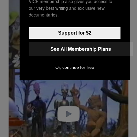
VICE membership also gives you access to
i
our very best writing and exclusive new
d
e
documentaries.
o
Support for $2
See All Membership Plans
Or, continue for free
P
l
a
y
v
i
d
e
o