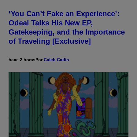
‘You Can’t Fake an Experience’:
Odeal Talks His New EP,
Gatekeeping, and the Importance
of Traveling [Exclusive]
hace 2 horas
Por
Caleb Catlin