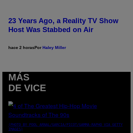
23 Years Ago, a Reality TV Show
Host Was Stabbed on Air
hace 2 horas
Por
Haley Miller
MÁS
DE VICE
(PHOTO BY POOL ARNAL/GARCIA/PICOT/GAMMA-RAPHO VIA GETTY
IMAGES)