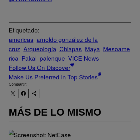
Etiquetado:
americas
arnoldo gonzález de la
cruz
Arqueología
Chiapas
Maya
Mesoame
rica
Pakal
palenque
VICE News
Follow Us On Discover
Make Us Preferred In Top Stories
Compartir:
MÁS DE LO MISMO