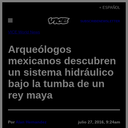
Saltar
+ ESPAÑOL
al
Abrir
contenido
SUBSCRIBE
NEWSLETTER
Menú
VICE World News
Arqueólogos
mexicanos descubren
un sistema hidráulico
bajo la tumba de un
rey maya
Por
Alan Hernandez
julio 27, 2016, 9:24am