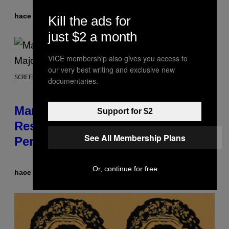
hace 28 minutos
Por
Brent Koepp
Kill the ads for
just $2 a month
VICE membership also gives you access to
our very best writing and exclusive new
SCREENSHOT: PLAYSTATION, STEAM
documentaries.
Marvel Tokon Developer
Support for $2
Responds to Major PC
See All Membership Plans
Performance Issues
Or, continue for free
hace 1 hora
Por
Brent Koepp