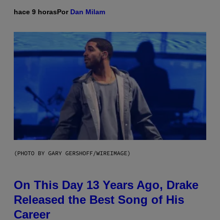
hace 9 horas
Por
Dan Milam
(PHOTO BY GARY GERSHOFF/WIREIMAGE)
On This Day 13 Years Ago, Drake
Released the Best Song of His
Career