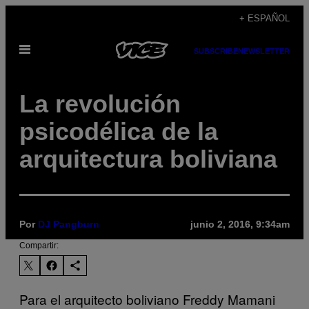
Saltar
+ ESPAÑOL
al
Abrir
contenido
SUBSCRIBE
NEWSLETTER
Menú
La revolución
psicodélica de la
arquitectura boliviana
Por
DJ Pangburn
junio 2, 2016, 9:34am
Compartir:
Para el arquitecto boliviano Freddy Mamani