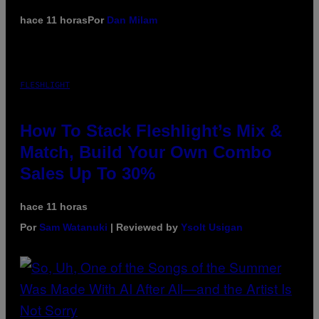
hace 11 horas
Por
Dan Milam
FLESHLIGHT
How To Stack Fleshlight’s Mix &
Match, Build Your Own Combo
Sales Up To 30%
hace 11 horas
Por
Sam Watanuki
| Reviewed by
Ysolt Usigan