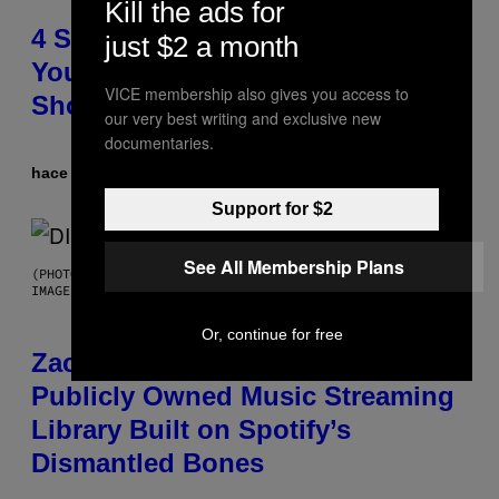
Kill the ads for
4 Shoegaze Songs to Listen to if
just $2 a month
You Don’t Know if You Like
VICE membership also gives you access to
Shoegaze
our very best writing and exclusive new
documentaries.
hace 8 horas
Por
Stephen Andrew Galiher
Support for $2
See All Membership Plans
(PHOTO BY ROBERTO PANUCCI – CORBIS/CORBIS VIA GETTY
IMAGES)
Or, continue for free
Zachary Cole Smith Wants a
Publicly Owned Music Streaming
Library Built on Spotify’s
Dismantled Bones