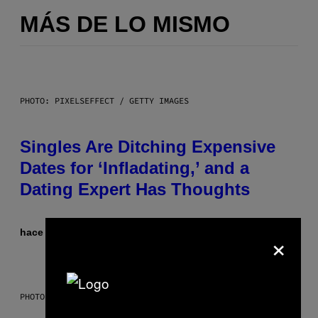
MÁS DE LO MISMO
PHOTO: PIXELSEFFECT / GETTY IMAGES
Singles Are Ditching Expensive
Dates for ‘Infladating,’ and a
Dating Expert Has Thoughts
×
hace 14 minutos
Por
Sammi Caramela
PHOTO BY SCOTT LEGATO/GETTY IMAGES