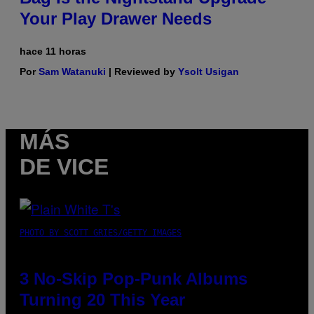
Your Play Drawer Needs
hace 11 horas
Por
Sam Watanuki
| Reviewed by
Ysolt Usigan
MÁS
DE VICE
PHOTO BY SCOTT GRIES/GETTY IMAGES
3 No-Skip Pop-Punk Albums
Turning 20 This Year