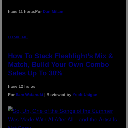
hace 11 horas
Por
Dan Milam
FLESHLIGHT
How To Stack Fleshlight’s Mix &
Match, Build Your Own Combo
Sales Up To 30%
hace 12 horas
Por
Sam Watanuki
| Reviewed by
Ysolt Usigan