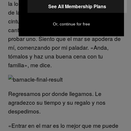
la lonja de La Coruña (el mercado principal
See All Membership Plans
de la región)». Me muestra la red atada a su
cintura. Lo que a mi parece una buena
Or, continue for free
cantidad, para él es muy poco. Me da a
probar uno. Siento que el mar se apodera de
mí, comenzando por mi paladar. «Anda,
tómalos y haz una buena cena con tu
familia», me dice.
Regresamos por donde llegamos. Le
agradezco su tiempo y su regalo y nos
despedimos.
«Entrar en el mar es lo mejor que me puede