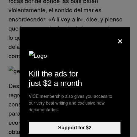
rocas donde donde las olas baten
violentamente, el sonido del mar es
ensordecedor. «Allí voy a ir», dice, y pienso
que hay que estar bastante loco para hacer
×
lo que él hace. Pero nada en su carácter lo
delata como alguien desequilibrado. Todo lo
contrario, de hecho.
Kill the ads for
just $2 a month
Después de hora y media, Amable decide
regresar. Lo veo cansado, y algo
VICE membership also gives you access to
our very best writing and exclusive new
consternado mientras sube las rocas. «Hoy
documentaries.
para mi ha sido un día perdido, en lo
económico quiero decir», me dice. «No
Support for $2
obtuve suficientes percebes para llevarlos a