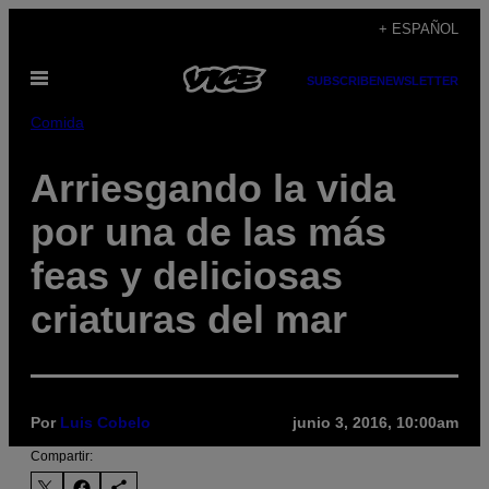
Saltar
+ ESPAÑOL
al
Abrir
contenido
SUBSCRIBE
NEWSLETTER
Menú
Comida
Arriesgando la vida
por una de las más
feas y deliciosas
criaturas del mar
Por
Luis Cobelo
junio 3, 2016, 10:00am
Compartir: