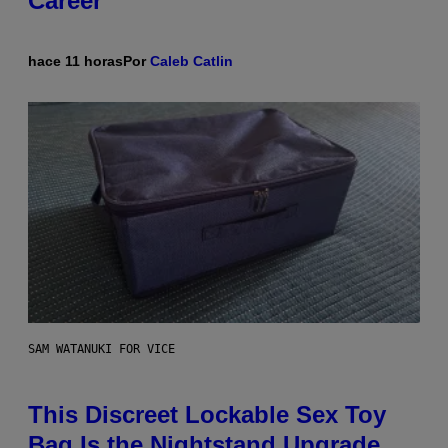
Career
hace 11 horas
Por
Caleb Catlin
SAM WATANUKI FOR VICE
This Discreet Lockable Sex Toy
Bag Is the Nightstand Upgrade