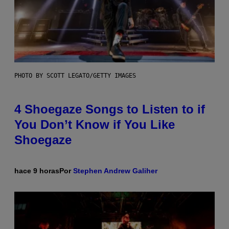
PHOTO BY SCOTT LEGATO/GETTY IMAGES
4 Shoegaze Songs to Listen to if
You Don’t Know if You Like
Shoegaze
hace 9 horas
Por
Stephen Andrew Galiher