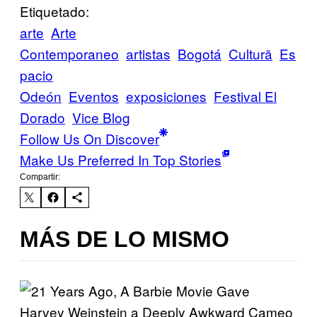
Etiquetado:
arte
Arte
Contemporaneo
artistas
Bogotá
Cultură
Es
pacio
Odeón
Eventos
exposiciones
Festival El
Dorado
Vice Blog
Follow Us On Discover
Make Us Preferred In Top Stories
Compartir:
MÁS DE LO MISMO