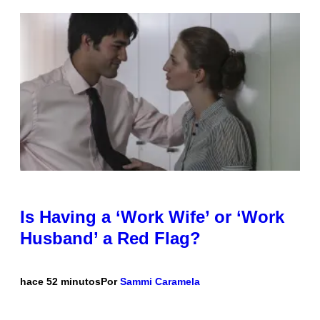
Is Having a ‘Work Wife’ or ‘Work
Husband’ a Red Flag?
hace 52 minutos
Por
Sammi Caramela