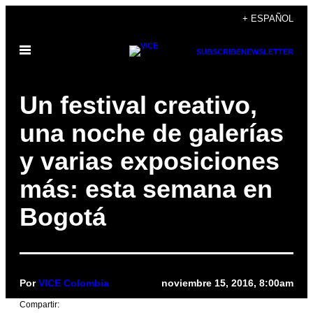
Saltar
+ ESPAÑOL
al
Abrir
contenido
SUBSCRIBE
NEWSLETTER
Menú
Un festival creativo,
una noche de galerías
y varias exposiciones
más: esta semana en
Bogotá
Por
VICE Colombia
noviembre 15, 2016, 8:00am
Compartir: