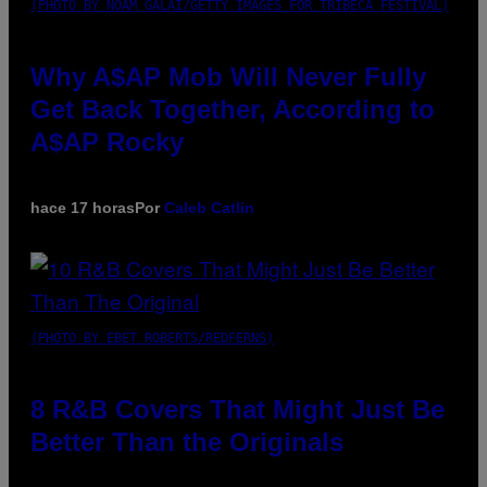
(PHOTO BY NOAM GALAI/GETTY IMAGES FOR TRIBECA FESTIVAL)
Why A$AP Mob Will Never Fully
Get Back Together, According to
A$AP Rocky
hace 17 horas
Por
Caleb Catlin
(PHOTO BY EBET ROBERTS/REDFERNS)
8 R&B Covers That Might Just Be
Better Than the Originals