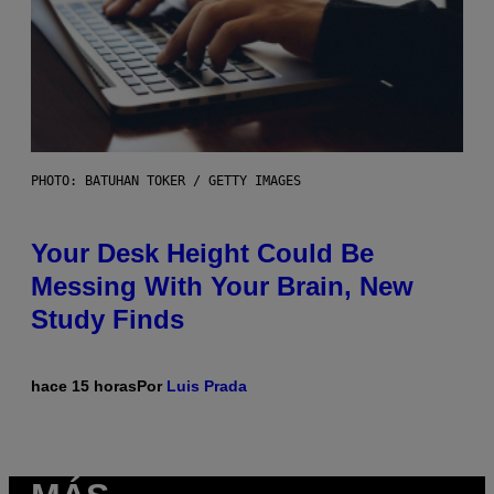
PHOTO: BATUHAN TOKER / GETTY IMAGES
Your Desk Height Could Be
Messing With Your Brain, New
Study Finds
hace 15 horas
Por
Luis Prada