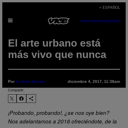
Saltar
+ ESPAÑOL
al
Abrir
contenido
SUBSCRIBE
NEWSLETTER
Menú
El arte urbano está
más vivo que nunca
Por
Andrea Servert
diciembre 4, 2017, 11:38am
Compartir:
¡Probando, probando!, ¿se nos oye bien?
Nos adelantamos a 2018 ofreciéndote, de la