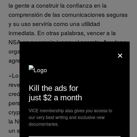
la gente a construir la confianza en la
comprensión de las comunicaciones seguras
y su uso serviría como una utilidad
inmediata. En otras palabras, vencer a la
NSA en su propio juego: el secreto. Ayudar a
×
organizar
es parte de eso»,
cryptoparties
agregó Huerta.
«Lo que pasa con los testimonios y
revelaciones de Snowden es que también
Kill the ads for
creó una actitud derrotista en algunas
just $2 a month
personas que comenzaron a decir que el
VICE membership also gives you access to
crypto era inútil, todo bajo la creencia de que
our very best writing and exclusive new
la NSA es invencible—’ellos pueden realizar
documentaries.
un seguimiento de tu ubicación, leer tu correo