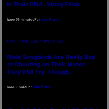
in Their DNA, Study Finds
Por
hace 56 minutos
Luis Prada
PHOTO: ANDREW_HOWE / GETTY IMAGES
Male Songbirds Are Really Bad
at Cheating on Their Mates.
They Still Try, Though.
Por
hace 1 hora
Luis Prada
PHOTO: VICTOR HABBICK VISIONS/SCIENCE PHOTO LIBRARY /