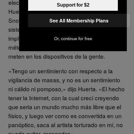
electrónico, encender tu cámara web’,» dijo
Support for $2
Huerta. «Pero lo que los documentos de
Snowden realmente muestran es que son los
See All Membership Plans
sistemas operativos con errores, hardware
implantados, y los errores de software los
Or, continue for free
métodos en que la NSA y otras personas se
meten en los dispositivos de la gente.
«Tengo un sentimiento con respecto a la
vigilancia de masas, y no es un sentimiento
ni cálido ni pomposo,» dijo Huerta. «El hecho
tener la Internet, con la cual crecí creyendo
que seria un mundo mucho más libre que el
físico, y luego ver como es convertida en un
panóptico, saca al artista torturado en mí, no
puedo evitar responder.»