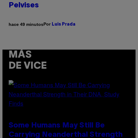
Pelvises
Por
hace 49 minutos
Luis Prada
MÁS
DE VICE
Some Humans May Still Be
Carrying Neanderthal Strength