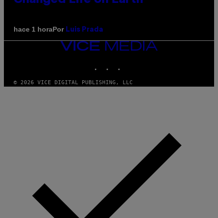
Por
hace 1 hora
Luis Prada
VICE
MEDIA
INSTAGRAM
TIKTOK
YOUTUBE
© 2026 VICE DIGITAL PUBLISHING, LLC