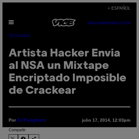
Saltar
+ ESPAÑOL
al
Abrir
contenido
SUBSCRIBE
NEWSLETTER
Menú
Tecnología
Artista Hacker Envia
al NSA un Mixtape
Encriptado Imposible
de Crackear
Por
julio 17, 2014, 12:03pm
DJ Pangburn
Compartir: