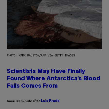
PHOTO: MARK RALSTON/AFP VIA GETTY IMAGES
Scientists May Have Finally
Found Where Antarctica’s Blood
Falls Comes From
Por
hace 39 minutos
Luis Prada