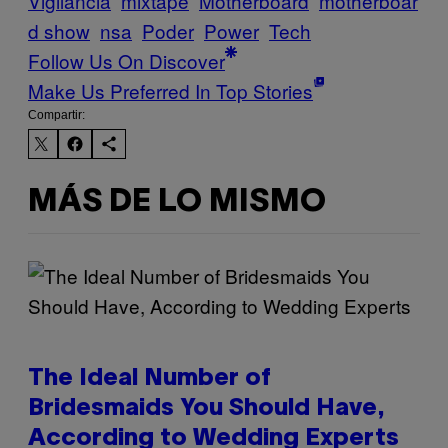
Vigilância
mixtape
Motherboard
motherboar
d show
nsa
Poder
Power
Tech
Follow Us On Discover
Make Us Preferred In Top Stories
Compartir:
MÁS DE LO MISMO
The Ideal Number of
Bridesmaids You Should Have,
According to Wedding Experts