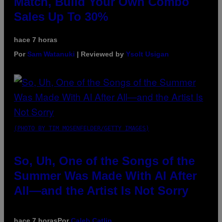
Match, Build Your Own Combo
Sales Up To 30%
hace 7 horas
Por
Sam Watanuki
| Reviewed by
Ysolt Usigan
(PHOTO BY TIM MOSENFELDER/GETTY IMAGES)
So, Uh, One of the Songs of the
Summer Was Made With AI After
All—and the Artist Is Not Sorry
hace 7 horas
Por
Caleb Catlin