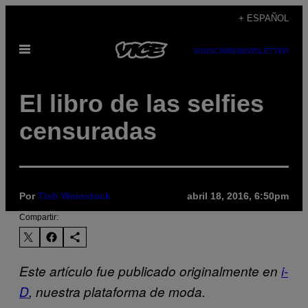
Saltar
+ ESPAÑOL
al
Abrir
contenido
SUBSCRIBE
NEWSLETTER
Menú
El libro de las selfies
censuradas
Por
Tish Weinstock
abril 18, 2016, 6:50pm
Compartir:
Este artículo fue publicado originalmente en
i-
D
, nuestra plataforma de moda.