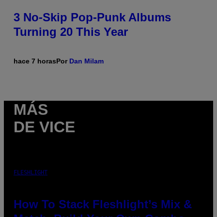
3 No-Skip Pop-Punk Albums
Turning 20 This Year
hace 7 horas
Por
Dan Milam
MÁS
DE VICE
FLESHLIGHT
How To Stack Fleshlight’s Mix &