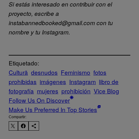
Si estás interesado en contribuir con el
proyecto, escribe a
instabannedbooked@gmail.com con tu
nombre y tu Instagram.
Etiquetado:
Cultură
desnudos
Feminismo
fotos
prohibidas
imágenes
Instagram
libro de
fotografía
mujeres
prohibición
Vice Blog
Follow Us On Discover
Make Us Preferred In Top Stories
Compartir: