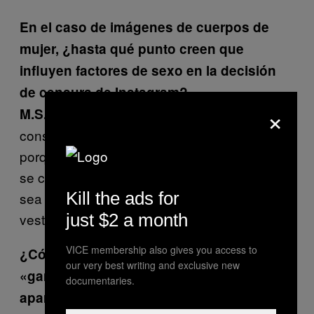
En el caso de imágenes de cuerpos de
mujer, ¿hasta qué punto creen que
influyen factores de sexo en la decisión
de censura de Instagram?
×
El cuerpo de la mujer está
M.S.:
constantemente relacionado con el sexo
porque se ve como un objeto. En ese sentido
se convierte inmediatamente en algo sexual,
Kill the ads for
sea o no esa la intención y aparezca o no
just $2 a month
vestido.
VICE membership also gives you access to
¿Cómo puede ser que las mujeres
our very best writing and exclusive new
«ganen» likes por imágenes donde
documentaries.
aparecen sexualizadas, completamente