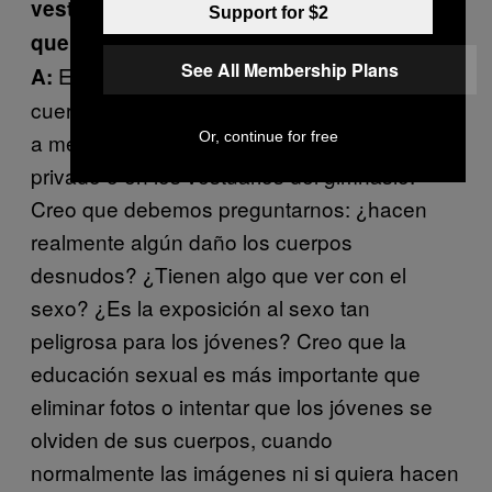
vestidas, y que eliminen las fotos en las
Support for $2
que aparece vello corporal?
See All Membership Plans
Este es un tema muy importante. Un
A:
cuerpo desnudo no es socialmente aceptado
Or, continue for free
a menos de que se muestre en un entorno
privado o en los vestuarios del gimnasio.
Creo que debemos preguntarnos: ¿hacen
realmente algún daño los cuerpos
desnudos? ¿Tienen algo que ver con el
sexo? ¿Es la exposición al sexo tan
peligrosa para los jóvenes? Creo que la
educación sexual es más importante que
eliminar fotos o intentar que los jóvenes se
olviden de sus cuerpos, cuando
normalmente las imágenes ni si quiera hacen