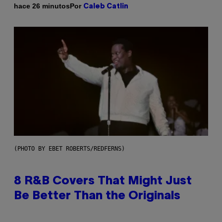
Por
hace 26 minutos
Caleb Catlin
(PHOTO BY EBET ROBERTS/REDFERNS)
8 R&B Covers That Might Just
Be Better Than the Originals