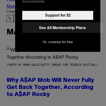
documentaries.
Make Us Preferred In Top Stories
Compartir:
Support for $2
See All Membership Plans
MÁS DE LO MISMO
Or, continue for free
(PHOTO BY NOAM GALAI/GETTY IMAGES FOR TRIBECA FESTIVAL)
Why A$AP Mob Will Never Fully
Get Back Together, According
to A$AP Rocky