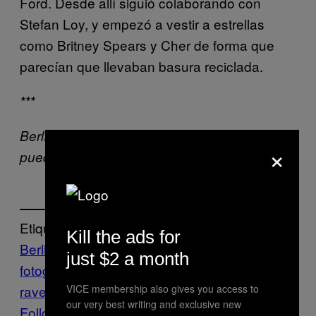
Ford. Desde allí siguió colaborando con
Stefan Loy, y empezó a vestir a estrellas
como Britney Spears y Cher de forma que
parecían que llevaban basura reciclada.
***
Berlín en los noventa era otro mundo. Aquí
×
puedes encontrar
más galerías
.
Etiquetado:
Kill the ads for
Berlin
Cultură
Galería
just $2 a month
fotográfica
historia
moda raver
mundo
rave
techno
Thump
Μodă
VICE membership also gives you access to
our very best writing and exclusive new
Follow Us On Discover