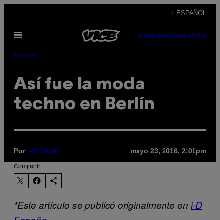
Saltar
+ ESPAÑOL
al
Abrir
contenido
SUBSCRIBE
NEWSLETTER
Menú
Música
Así fue la moda
techno en Berlín
Por
mayo 23, 2016, 2:01pm
i-D Team
Compartir:
*Este artículo se publicó originalmente en
i-D
España
.