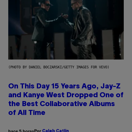
(PHOTO BY DANIEL BOCZARSKI/GETTY IMAGES FOR VEVO)
On This Day 15 Years Ago, Jay-Z
and Kanye West Dropped One of
the Best Collaborative Albums
of All Time
Por
hace 5 horas
Caleb Catlin