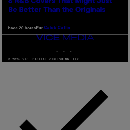
8 R&B Covers That Might Just
Be Better Than the Originals
Por
hace 20 horas
Caleb Catlin
VICE
MEDIA
INSTAGRAM
TIKTOK
YOUTUBE
© 2026 VICE DIGITAL PUBLISHING, LLC