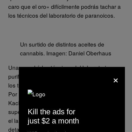
caro que el oro» difícilmente podrás tachar a
los técnicos del laboratorio de paranoicos.
Un surtido de distintos aceites de
cannabis. Imagen: Daniel Oberhaus
Una vez ahí, los técnicos del laboratorio
×
purifican todavía más el producto separando
los terpenos restantes del aceite refinado.
Por mucho que Driessen y que Remy
Kachadourian, un biólogo químico que
Kill the ads for
supervisa el desarrollo y la investigación en
just $2 a month
el laboratorio Organa, prefieran no dar
detalles, la idea principal consiste en separar