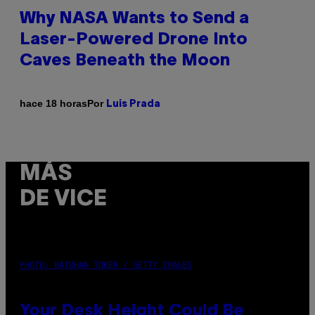
Why NASA Wants to Send a
Laser-Powered Drone Into
Caves Beneath the Moon
Por
hace 18 horas
Luis Prada
MÁS
DE VICE
PHOTO: BATUHAN TOKER / GETTY IMAGES
Your Desk Height Could Be