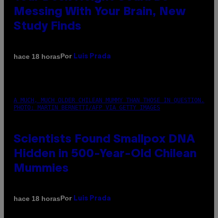
Messing With Your Brain, New
Study Finds
Por
hace 18 horas
Luis Prada
A MUCH, MUCH OLDER CHILEAN MUMMY THAN THOSE IN QUESTION.
PHOTO: MARTIN BERNETTI/AFP VIA GETTY IMAGES
Scientists Found Smallpox DNA
Hidden in 500-Year-Old Chilean
Mummies
Por
hace 18 horas
Luis Prada