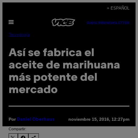
Saltar
+ ESPAÑOL
al
Abrir
contenido
SUBSCRIBE
NEWSLETTER
Menú
Tecnología
Así se fabrica el
aceite de marihuana
más potente del
mercado
Por
noviembre 15, 2016, 12:27pm
Daniel Oberhaus
Compartir: