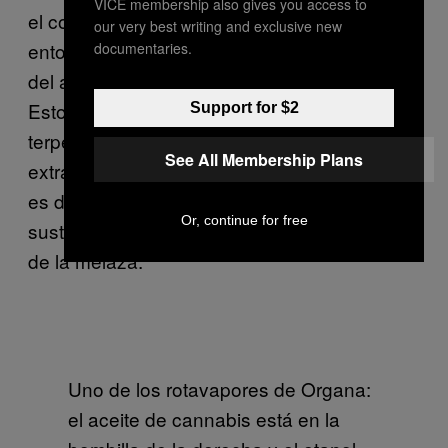
VICE membership also gives you access to
el contenido del aceite a nivel molecular:
our very best writing and exclusive new
entonces los terpenos quedan evaporados
documentaries.
del aceite, condensados y luego recogidos.
Estos terpenos están combinados con los
Support for $2
terpenos aislados durante el proceso de
See All Membership Plans
extracción supercrítica y entonces la mezcla
es destilada. El resultado final es una
Or, continue for free
sustancia dorada que tiene la consistencia
de la melaza.
Uno de los rotavapores de Organa:
el aceite de cannabis está en la