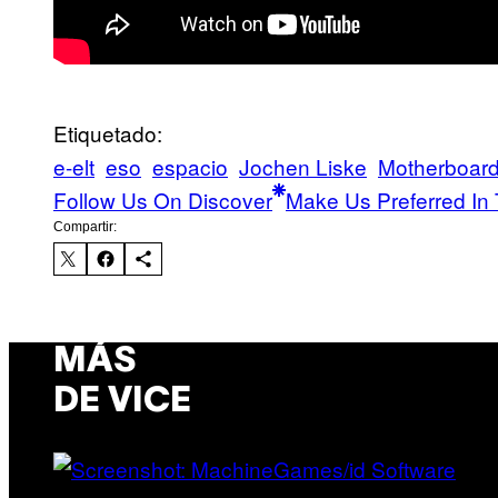
Etiquetado:
e-elt
eso
espacio
Jochen Liske
Motherboar
Follow Us On Discover
Make Us Preferred In 
Compartir:
MÁS
DE VICE