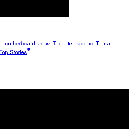
d
motherboard show
Tech
telescopio
Tierra
Top Stories