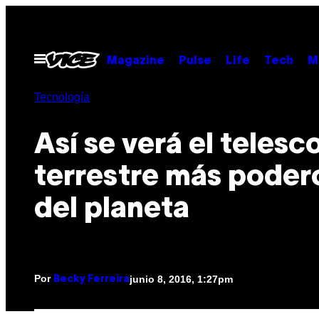
Saltar
al
contenido
Abrir
Magazine
Pulse
Life
Tech
M
Menú
Tecnología
Así se verá el telesc
terrestre más poder
del planeta
Por
junio 8, 2016, 1:27pm
Becky Ferreira