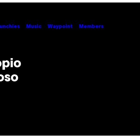
unchies
Music
Waypoint
Members
opio
oso