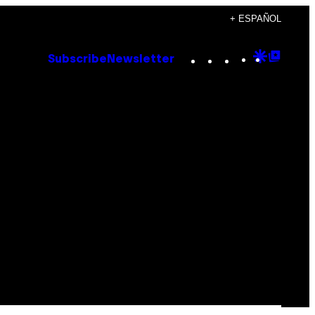
+ ESPAÑOL
Instagram
TikTok
YouTube
Google
Goog
Subscribe
Newsletter
Discove
Top
Posts