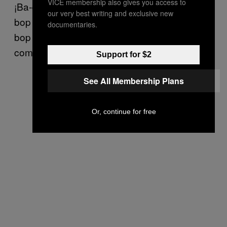
VICE membership also gives you access to
¡Ba-da-ba-da-ba-be bop bop bodda bope,
our very best writing and exclusive new
bop ba bodda bope, be bop ba bodda bope,
documentaries.
bop ba bodda! Cuando la electrónica
comercial tenía alma.
Support for $2
See All Membership Plans
Or, continue for free