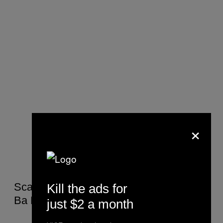
×
Scatman John – Scatman (Ski Ba Bop
Kill the ads for
Ba Dop Bop) (TOTP 1995)
just $2 a month