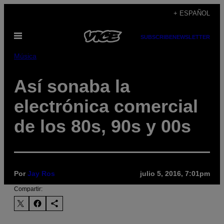
Saltar
+ ESPAÑOL
al
Abrir
contenido
SUBSCRIBE
NEWSLETTER
Menú
Música
Así sonaba la
electrónica comercial
de los 80s, 90s y 00s
Por
Jay Ros
julio 5, 2016, 7:01pm
Compartir: