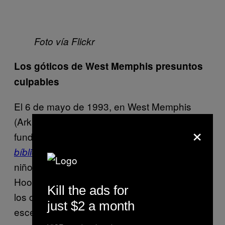
Foto vía Flickr
Los góticos de West Memphis presuntos
culpables
El 6 de mayo de 1993, en West Memphis
(Arkansas), una ciudad emblemática de
×
fundamentalistas cristianos del
cinturón
. Se encontraron los cuerpos de tres
bíblico
niños de ocho años en las colinas de Robin
Hood con las manos y los pies atados con
Kill the ads for
los cordones de sus zapatos. En vista de una
just $2 a month
escena tan macabra, los investigadores