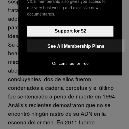
sospecharon inmediatamente de que se
VICE membership also gives you access to
our very best writing and exclusive new
trataba de un ritual satánico. Tres
documentaries.
adolescentes de los barrios pobres
parecieron de inmediato los culpables
Support for $2
ideales. Tenían entre 16 y 18 años de edad.
Su delito fue tener un look gótico, amar el
See All Membership Plans
heavy metal y, sobre todo, no tener los
medios suficientes para pagarse un buen
Or, continue for free
abogado. A pesar de no tener pruebas
concluyentes, dos de ellos fueron
condenados a cadena perpetua y el último
fue sentenciado a pena de muerte en 1994.
Análisis recientes demostraron que no se
encontró ningún rastro de su ADN en la
escena del crimen. En 2011 fueron