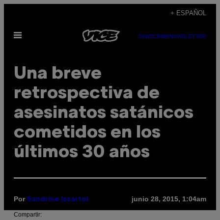
Saltar
+ ESPAÑOL
al
Abrir
contenido
SUBSCRIBE
NEWSLETTER
Menú
Una breve
retrospectiva de
asesinatos satánicos
cometidos en los
últimos 30 años
Por
junio 28, 2015, 1:04am
Sandrine Issartel
Compartir: