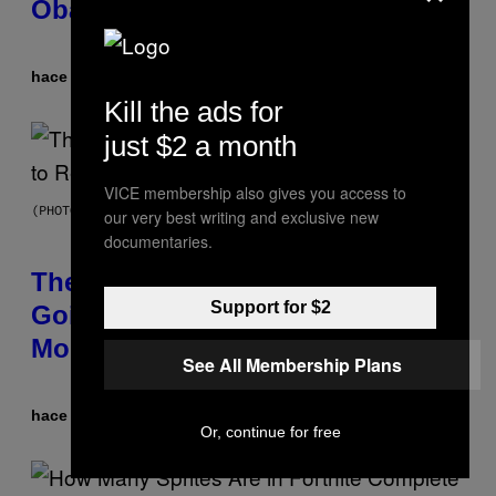
Obama?
hace 10 horas
Por
Caleb Catlin
Kill the ads for
just $2 a month
VICE membership also gives you access to
(PHOTO BY PEDRO BECERRA/GETTY IMAGES FOR LIVE NATION)
our very best writing and exclusive new
documentaries.
The Weeknd Says He’s No Longer
Support for $2
Going To Retire His Iconic
Moniker
See All Membership Plans
hace 11 horas
Por
Caleb Catlin
Or, continue for free