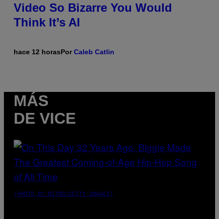
Video So Bizarre You Would
Think It’s AI
hace 12 horas
Por
Caleb Catlin
MÁS
DE VICE
(PHOTO BY NITRO/GETTY IMAGES)