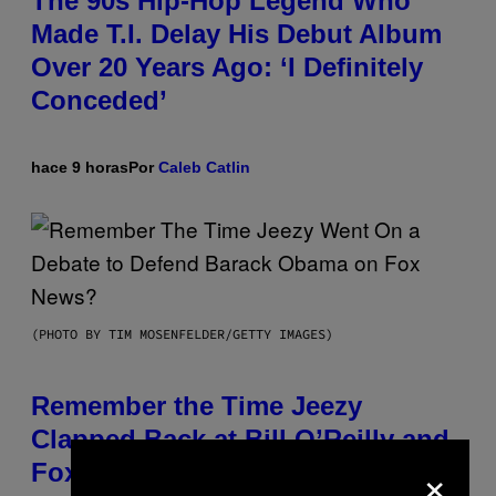
The 90s Hip-Hop Legend Who
Made T.I. Delay His Debut Album
Over 20 Years Ago: ‘I Definitely
Conceded’
hace 9 horas
Por
Caleb Catlin
(PHOTO BY TIM MOSENFELDER/GETTY IMAGES)
Remember the Time Jeezy
Clapped Back at Bill O’Reilly and
×
Fox News in Defense of Barack