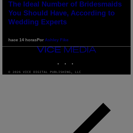
The Ideal Number of Bridesmaids
You Should Have, According to
Wedding Experts
hace 14 horas
Por
Ashley Fike
VICE
MEDIA
INSTAGRAM
TIKTOK
YOUTUBE
© 2026 VICE DIGITAL PUBLISHING, LLC