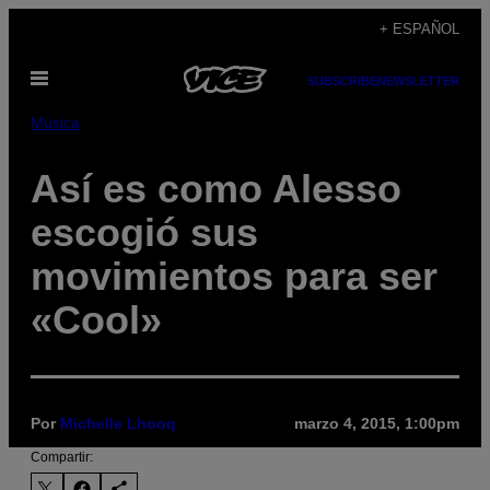
Saltar
+ ESPAÑOL
al
Abrir
contenido
SUBSCRIBE
NEWSLETTER
Menú
Música
Así es como Alesso
escogió sus
movimientos para ser
«Cool»
Por
Michelle Lhooq
marzo 4, 2015, 1:00pm
Compartir: