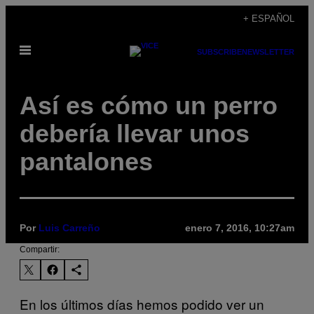
Saltar
+ ESPAÑOL
al
Abrir
contenido
SUBSCRIBE
NEWSLETTER
Menú
Así es cómo un perro
debería llevar unos
pantalones
Por
Luis Carreño
enero 7, 2016, 10:27am
Compartir:
En los últimos días hemos podido ver un