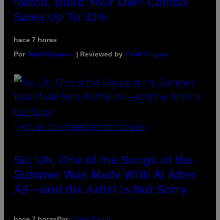
Match, Build Your Own Combo
Sales Up To 30%
hace 7 horas
Por
Sam Watanuki
| Reviewed by
Ysolt Usigan
(PHOTO BY TIM MOSENFELDER/GETTY IMAGES)
So, Uh, One of the Songs of the
Summer Was Made With AI After
All—and the Artist Is Not Sorry
hace 7 horas
Por
Caleb Catlin