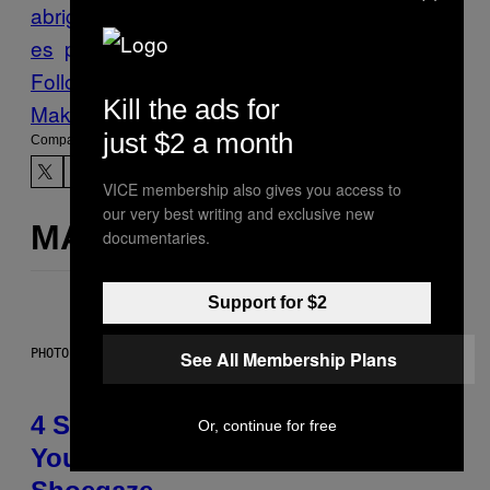
abrigo
Creators
diseño
mascotas
pantalon
es
perros
ropa
Follow Us On Discover
Kill the ads for
Make Us Preferred In Top Stories
just $2 a month
Compartir:
VICE membership also gives you access to
our very best writing and exclusive new
MÁS DE LO MISMO
documentaries.
Support for $2
PHOTO BY SCOTT LEGATO/GETTY IMAGES
See All Membership Plans
4 Shoegaze Songs to Listen to if
Or, continue for free
You Don’t Know if You Like