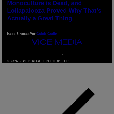
Monoculture is Dead, and
Lollapalooza Proved Why That’s
Actually a Great Thing
hace 8 horas
Por
Caleb Catlin
VICE
MEDIA
INSTAGRAM
TIKTOK
YOUTUBE
© 2026 VICE DIGITAL PUBLISHING, LLC