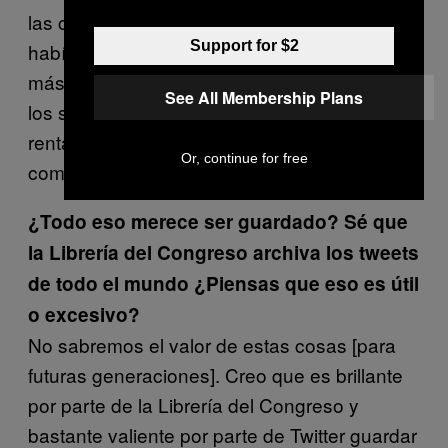
las condolencias que la gente había escrito
Support for $2
habían desaparecido]. Esto va a pasar con
más cosas de lo que pensamos. Muchos de
See All Membership Plans
los sitios gratuitos que usamos, o en los que
rentamos un espacio, les pertenecen a
Or, continue for free
compañías. No somos los titulares.
¿Todo eso merece ser guardado? Sé que
la Librería del Congreso archiva los tweets
de todo el mundo ¿Piensas que eso es útil
o excesivo?
No sabremos el valor de estas cosas [para
futuras generaciones]. Creo que es brillante
por parte de la Librería del Congreso y
bastante valiente por parte de Twitter guardar