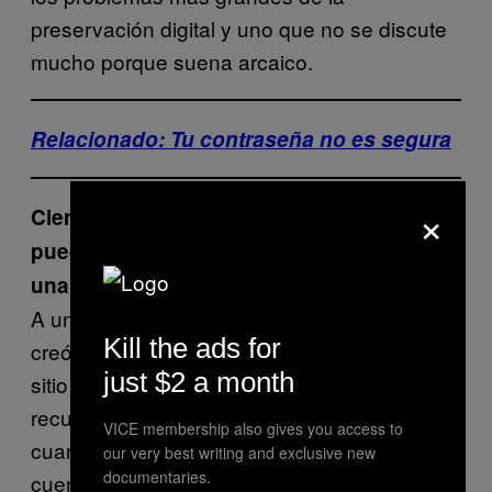
preservación digital y uno que no se discute
mucho porque suena arcaico.
Relacionado: Tu contraseña no es segura
×
Cierto. Todo un archivo de material digital
puede desaparecer si está guardado en
una plataforma que desaparece.
A un amigo se le murió un familiar. La familia
Kill the ads for
creó un libro de condolencias en línea
era un
;
just $2 a month
sitio donde las personas podían escribir
recuerdos y demás. Varios años después,
VICE membership also gives you access to
cuando la familia quería volverlo a ver, se dio
our very best writing and exclusive new
documentaries.
cuenta de que el sitio había cerrado [y todas