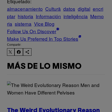
Etiquetado:
almacenamiento
Cultură
datos
digital
encri
ptar
historia
Información
inteligência
Memo
ria
sistema
Vice Blog
Follow Us On Discover
Make Us Preferred In Top Stories
Compartir:
MÁS DE LO MISMO
The Weird Evolutionary Reason