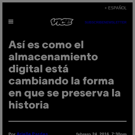
Saltar
+ ESPAÑOL
al
Abrir
contenido
SUBSCRIBE
NEWSLETTER
Menú
Así es como el
almacenamiento
digital está
cambiando la forma
en que se preserva la
historia
Por
febrero 24, 2016, 7:30pm
Arielle Pardes