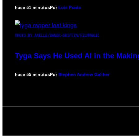
hace 51 minutos
Por
Luis Prada
PHOTO BY AXELLE/BAUER-GRIFFIN/FILMMAGIC
Tyga Says He Used AI in the Making
hace 55 minutos
Por
Stephen Andrew Galiher