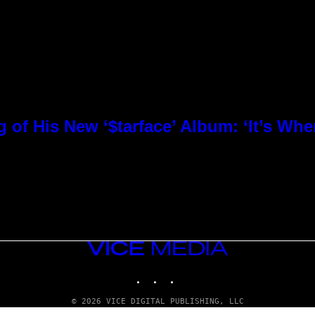
 of His New ‘$tarface’ Album: ‘It’s Wh
VICE
MEDIA
INSTAGRAM
TIKTOK
YOUTUBE
© 2026 VICE DIGITAL PUBLISHING, LLC