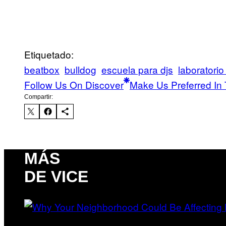
Etiquetado:
beatbox
bulldog
escuela para djs
laboratorio
Follow Us On Discover
Make Us Preferred In 
Compartir:
MÁS
DE VICE