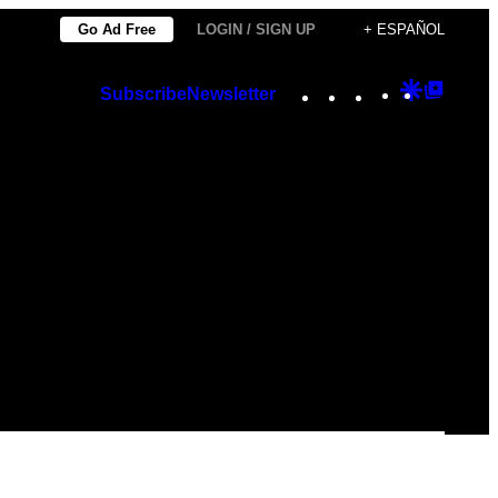
Go Ad Free
LOGIN / SIGN UP
+ ESPAÑOL
Instagram
TikTok
YouTube
Google
Googl
Subscribe
Newsletter
Discover
Top
Posts