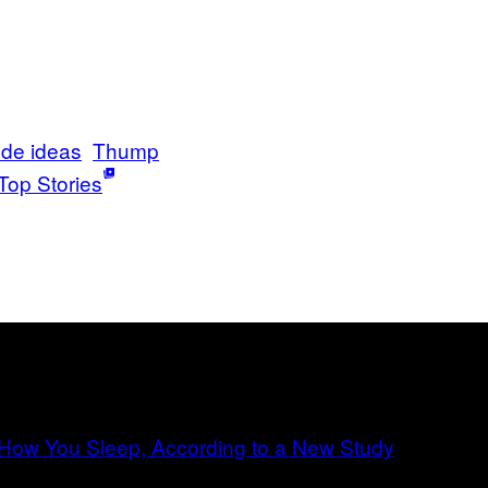
 de ideas
Thump
Top Stories