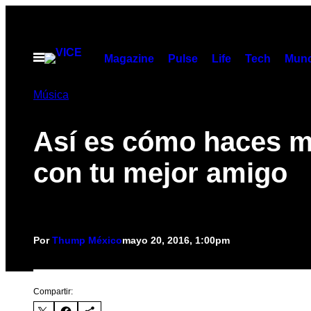
Saltar
al
contenido
Abrir
Magazine
Pulse
Life
Tech
Munc
Menú
Música
Así es cómo haces m
con tu mejor amigo
Por
Thump México
mayo 20, 2016, 1:00pm
Compartir: