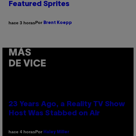
Featured Sprites
Por
hace 3 horas
Brent Koepp
MÁS
DE VICE
23 Years Ago, a Reality TV Show
Host Was Stabbed on Air
Por
hace 4 horas
Haley Miller