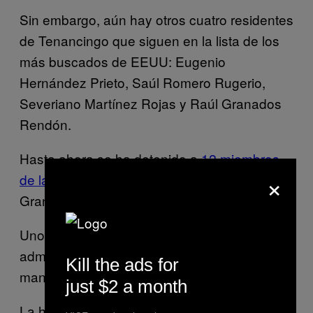
Sin embargo, aún hay otros cuatro residentes
de Tenancingo que siguen en la lista de los
más buscados de EEUU: Eugenio
Hernández Prieto, Saúl Romero Rugerio,
Severiano Martínez Rojas y Raúl Granados
Rendón.
Hasta ahora se ha detenido a
12 miembros
×
de la familia Granados
, a excepción de Raul
Granados Rendon.
Uno de cada cinco padres en Tlaxcala
admite que al menos uno de sus hijos ha
Kill the ads for
manifestado interés en ser proxeneta.
just $2 a month
La hermana María Guadalupe, directora del