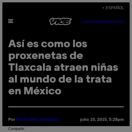
Saltar
+ ESPAÑOL
al
Abrir
contenido
SUBSCRIBE
NEWSLETTER
Menú
Así es como los
proxenetas de
Tlaxcala atraen niñas
al mundo de la trata
en México
Por
julio 10, 2015, 5:28pm
Nathaniel Janowitz
Compartir: