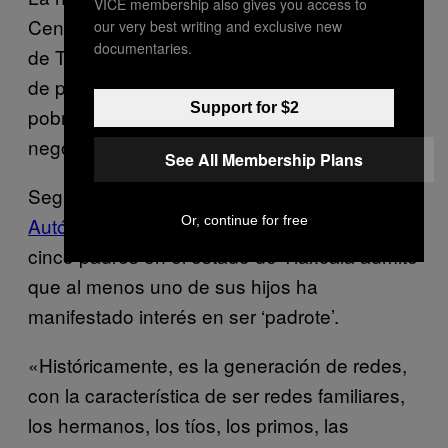
VICE membership also gives you access to
Centro Fray Julián, una organización católica
our very best writing and exclusive new
documentaries.
de Tlaxcala que lucha para erradicar la trata
de personas en el estado, dijo que a los
Support for $2
pobres de Tlaxcala les parece atractivo el
negocio de la trata de personas.
See All Membership Plans
Según
un estudio que realizó la Universidad
Or, continue for free
Autónoma de Tlaxcala en 2010
, uno de cada
cinco padres en el estado de Tlaxcala admite
que al menos uno de sus hijos ha
manifestado interés en ser ‘padrote’.
«Históricamente, es la generación de redes,
con la característica de ser redes familiares,
los hermanos, los tíos, los primos, las