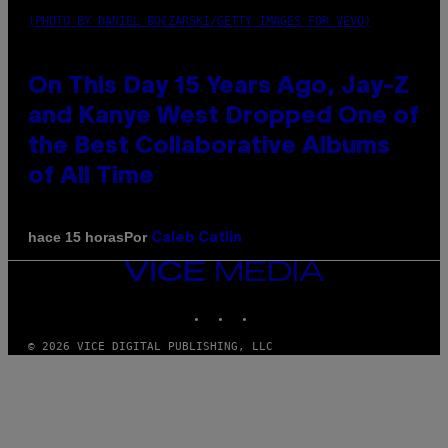
(PHOTO BY DANIEL BOCZARSKI/GETTY IMAGES FOR VEVO)
On This Day 15 Years Ago, Jay-Z
and Kanye West Dropped One of
the Best Collaborative Albums
of All Time
Por
hace 15 horas
Caleb Catlin
VICE
MEDIA
INSTAGRAM
TIKTOK
YOUTUBE
© 2026 VICE DIGITAL PUBLISHING, LLC