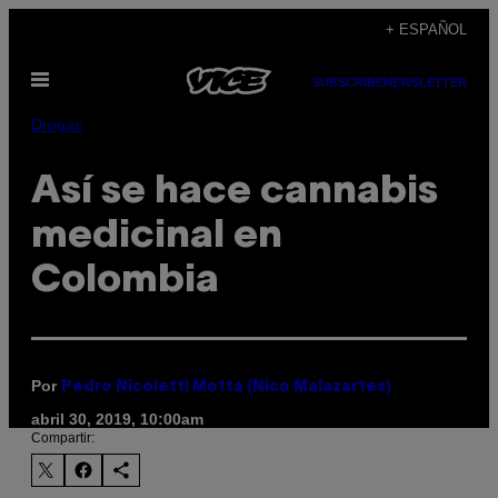
Saltar
+ ESPAÑOL
al
Abrir
contenido
SUBSCRIBE
NEWSLETTER
Menú
Drogas
Así se hace cannabis
medicinal en
Colombia
Por
Pedro Nicoletti Motta (Nico Malazartes)
abril 30, 2019, 10:00am
Compartir: