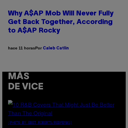
Why A$AP Mob Will Never Fully
Get Back Together, According
to A$AP Rocky
Por
hace 11 horas
Caleb Catlin
MÁS
DE VICE
(PHOTO BY EBET ROBERTS/REDFERNS)