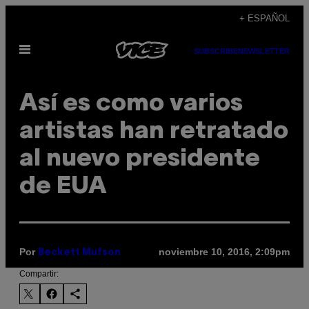
Saltar
+ ESPAÑOL
al
Abrir
contenido
SUBSCRIBE
NEWSLETTER
Menú
Así es como varios
artistas han retratado
al nuevo presidente
de EUA
Por
noviembre 10, 2016, 2:09pm
Beckett Mufson
Compartir: