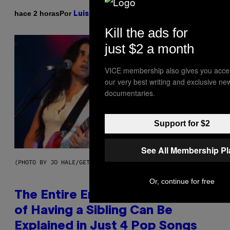
Por
hace 2 horas
Luis Prada
Kill the ads for
just $2 a month
VICE membership also gives you acce
our very best writing and exclusive ne
documentaries.
Support for $2
See All Membership P
(PHOTO BY JO HALE/GETTY IMAGES)
Or, continue for free
The Entire Emotional Spectrum
of Having a Sibling Can Be
Explained in Just 4 Pop Songs