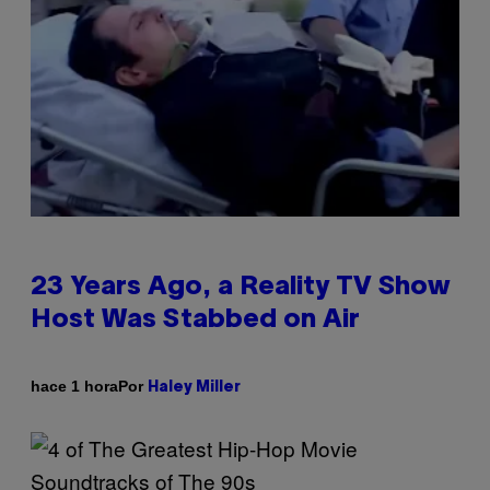
23 Years Ago, a Reality TV Show
Host Was Stabbed on Air
Por
hace 1 hora
Haley Miller