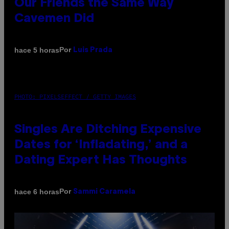
Our Friends the Same Way
Cavemen Did
Por
hace 5 horas
Luis Prada
PHOTO: PIXELSEFFECT / GETTY IMAGES
Singles Are Ditching Expensive
Dates for ‘Infladating,’ and a
Dating Expert Has Thoughts
Por
hace 6 horas
Sammi Caramela