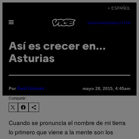
Saltar
+ ESPAÑOL
al
Abrir
contenido
SUBSCRIBE
NEWSLETTER
Menú
Así es crecer en…
Asturias
Por
mayo 28, 2015, 4:45am
Raúl Gómez
Compartir:
Cuando se pronuncia el nombre de mi tierra
lo primero que viene a la mente son los