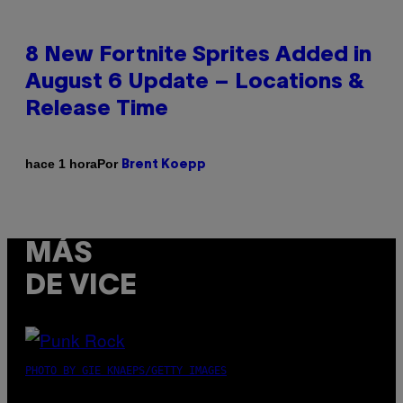
8 New Fortnite Sprites Added in
August 6 Update – Locations &
Release Time
Por
hace 1 hora
Brent Koepp
MÁS
DE VICE
PHOTO BY GIE KNAEPS/GETTY IMAGES