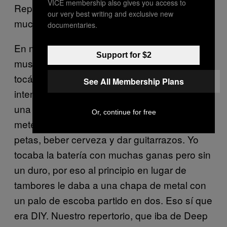
VICE membership also gives you access to
Repugnance, quizá menos conocidos pero
our very best writing and exclusive new
mucho más influyentes para mí.
documentaries.
En mi ciudad había un caldo de cultivo
Support for $2
musical que se sentía en el ambiente. Todos
tocábamos algo o por lo menos lo
See All Membership Plans
intentábamos… Qué mejor plan para huir de
una tarde lluviosa y oscura de invierno que
Or, continue for free
meterte con los colegas en un local a fumar
petas, beber cerveza y dar guitarrazos. Yo
tocaba la batería con muchas ganas pero sin
un duro, por eso al principio en lugar de
tambores le daba a una chapa de metal con
un palo de escoba partido en dos. Eso sí que
era DIY. Nuestro repertorio, que iba de Deep