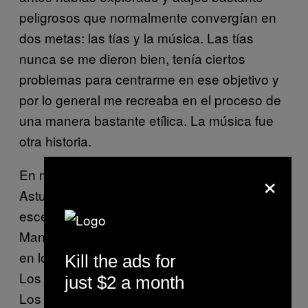
peligrosos que normalmente convergían en
dos metas: las tías y la música. Las tías
nunca se me dieron bien, tenía ciertos
problemas para centrarme en ese objetivo y
por lo general me recreaba en el proceso de
una manera bastante etílica. La música fue
otra historia.
×
En mi opinión durante los 90 hubo en
Asturias dos focos principales en cuanto a
escenas musicales se refiere: Gijón, con sus
Manta Ray, Penelope Trip, etc., englobados
en lo que se llamó Xixón Sound y Mieres con
Kill the ads for
Los Coronados, Los Buges, La Ruta, E-330,
just $2 a month
Los Honeys, La Cosa, Los Derviches,