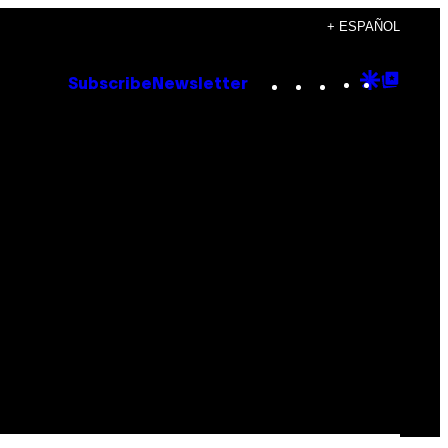
+ ESPAÑOL
Instagram
TikTok
YouTube
Google
Goog
Subscribe
Newsletter
Discove
Top
Posts