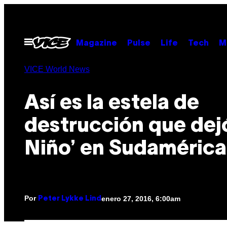
Saltar
al
contenido
Abrir
Magazine
Pulse
Life
Tech
M
Menú
VICE World News
Así es la estela de
destrucción que dejó
Niño’ en Sudamérica
Por
enero 27, 2016, 6:00am
Peter Lykke Lind