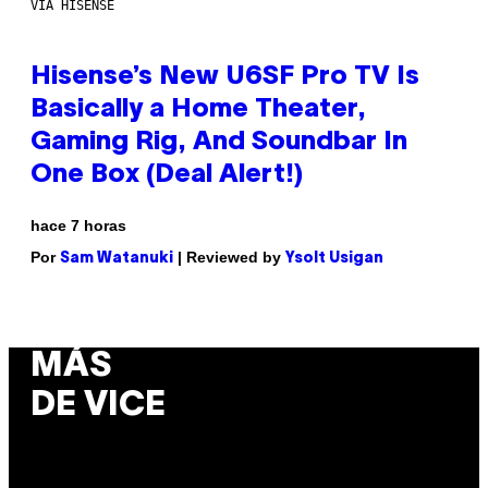
VIA HISENSE
Hisense’s New U6SF Pro TV Is
Basically a Home Theater,
Gaming Rig, And Soundbar In
One Box (Deal Alert!)
hace 7 horas
Por
| Reviewed by
Sam Watanuki
Ysolt Usigan
MÁS
DE VICE