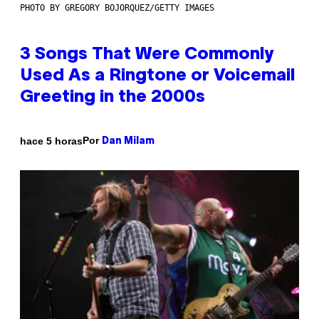
PHOTO BY GREGORY BOJORQUEZ/GETTY IMAGES
3 Songs That Were Commonly
Used As a Ringtone or Voicemail
Greeting in the 2000s
Por
hace 5 horas
Dan Milam