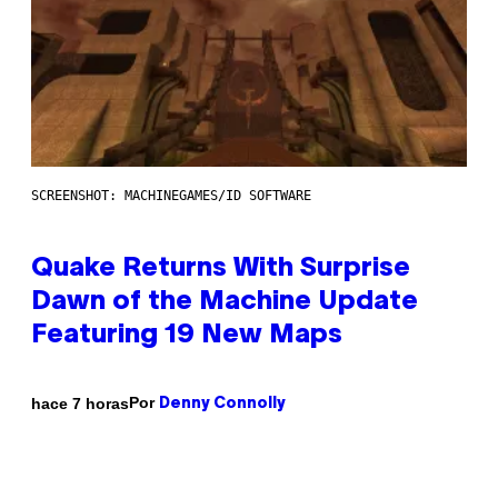
SCREENSHOT: MACHINEGAMES/ID SOFTWARE
Quake Returns With Surprise
Dawn of the Machine Update
Featuring 19 New Maps
Por
hace 7 horas
Denny Connolly