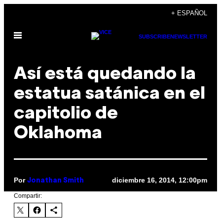
Saltar
+ ESPAÑOL
al
Abrir
contenido
SUBSCRIBE
NEWSLETTER
Menú
Así está quedando la
estatua satánica en el
capitolio de
Oklahoma
Por
diciembre 16, 2014, 12:00pm
Jonathan Smith
Compartir: