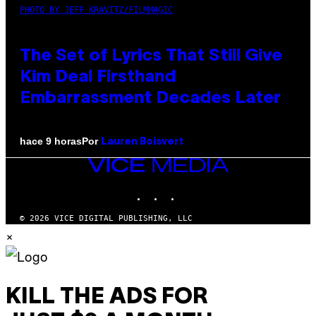
PHOTO BY JEFF KRAVITZ/FILMMAGIC
The Set of Lyrics That Still Give
Kim Deal Firsthand
Embarrassment Decades Later
Por
hace 9 horas
Lauren Boisvert
VICE
MEDIA
INSTAGRAM
TIKTOK
YOUTUBE
© 2026 VICE DIGITAL PUBLISHING, LLC
×
KILL THE ADS FOR