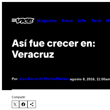
Saltar
al
contenido
Abrir
Magazine
Pulse
Life
Tech
M
Menú
Así fue crecer en:
Veracruz
Por
agosto 8, 2016, 11:00a
Juan Eduardo Flores Mateos
Compartir: