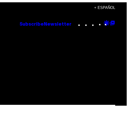
+ ESPAÑOL
Instagram
TikTok
YouTube
Google
Goog
Subscribe
Newsletter
Discove
Top
Posts