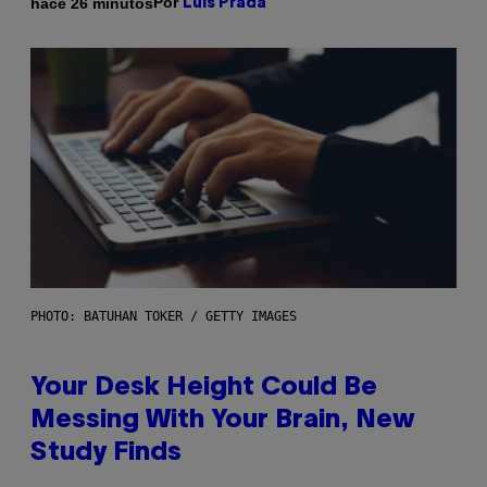
Por
hace 26 minutos
Luis Prada
PHOTO: BATUHAN TOKER / GETTY IMAGES
Your Desk Height Could Be
Messing With Your Brain, New
Study Finds