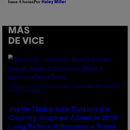
Por
hace 4 horas
Haley Miller
MÁS
DE VICE
(PHOTO BY CHRISTOPHER POLK/NBCU PHOTO BANK/NBCUNIVERSAL
VIA GETTY IMAGES)
Justin Timberlake Released a
Country-Inspired Album in 2018
Long Before It Became a Trend