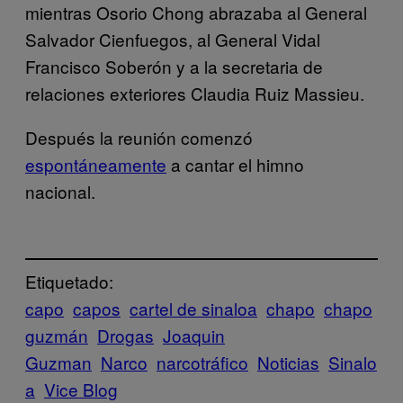
mientras Osorio Chong abrazaba al General
Salvador Cienfuegos, al General Vidal
Francisco Soberón y a la secretaria de
relaciones exteriores Claudia Ruiz Massieu.
Después la reunión comenzó
espontáneamente
a cantar el himno
nacional.
Etiquetado:
capo
capos
cartel de sinaloa
chapo
chapo
guzmán
Drogas
Joaquin
Guzman
Narco
narcotráfico
Noticias
Sinalo
a
Vice Blog