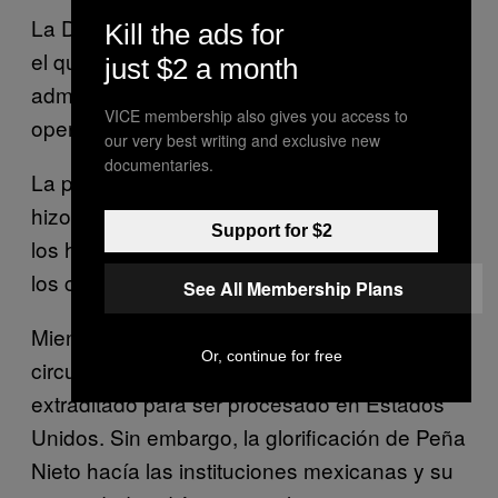
La DEA celebró la recaptura con un tweet en
Kill the ads for
el que felicitaban al gobierno mexicano y
just $2 a month
admiraban «la valentía» involucrada en la
VICE membership also gives you access to
operación.
our very best writing and exclusive new
documentaries.
La procuradora estadunidense Loretta Lynch
hizo un comunicado en donde se refería a
Support for $2
los hechos del día como «una victoria» para
los ciudadanos de México y Estados Unidos.
See All Membership Plans
Mientras tanto, los rumores comenzaron a
Or, continue for free
circular de que, esta vez, el Chapo sería
extraditado para ser procesado en Estados
Unidos. Sin embargo, la glorificación de Peña
Nieto hacía las instituciones mexicanas y su