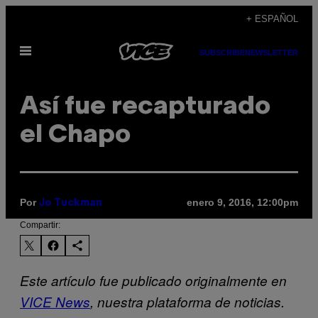
Saltar
+ ESPAÑOL
al
Abrir
contenido
SUBSCRIBE
NEWSLETTER
Menú
Así fue recapturado
el Chapo
Por
enero 9, 2016, 12:00pm
Jo Tuckman
Compartir:
Este artículo fue publicado originalmente en
VICE News
, nuestra plataforma de noticias.