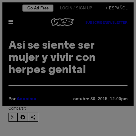
Saltar
Go Ad Free
LOGIN / SIGN UP
+ ESPAÑOL
al
Abrir
contenido
SUBSCRIBE
NEWSLETTER
Menú
Así se siente ser
mujer y vivir con
herpes genital
Por
octubre 30, 2015, 12:00pm
Anónimo
Compartir: