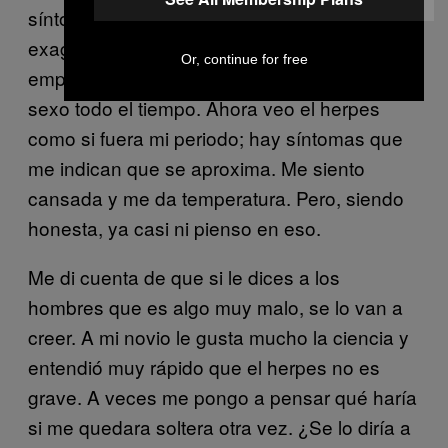
síntomas. Somos cuidadosos pero no
exageramos. No es fácil pensar cuando
Or, continue for free
empiezas a salir con alguien y quieres tener
sexo todo el tiempo. Ahora veo el herpes
como si fuera mi periodo; hay síntomas que
me indican que se aproxima. Me siento
cansada y me da temperatura. Pero, siendo
honesta, ya casi ni pienso en eso.
Me di cuenta de que si le dices a los
hombres que es algo muy malo, se lo van a
creer. A mi novio le gusta mucho la ciencia y
entendió muy rápido que el herpes no es
grave. A veces me pongo a pensar qué haría
si me quedara soltera otra vez. ¿Se lo diría a