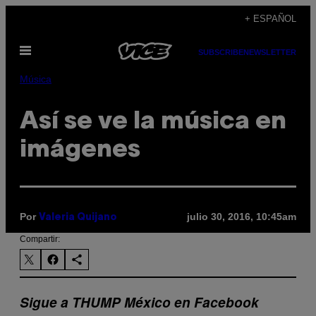
Saltar
+ ESPAÑOL
al
Abrir
contenido
SUBSCRIBE
NEWSLETTER
Menú
Música
Así se ve la música en
imágenes
Por
julio 30, 2016, 10:45am
Valeria Quijano
Compartir:
Sigue a THUMP México en Facebook