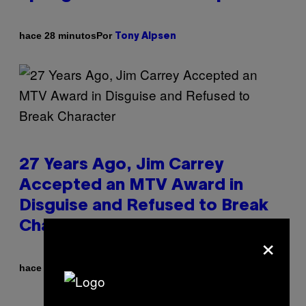
Por
hace 28 minutos
Tony Alpsen
27 Years Ago, Jim Carrey
Accepted an MTV Award in
Disguise and Refused to Break
Character
×
Por
hace 32 minutos
Tony Alpsen