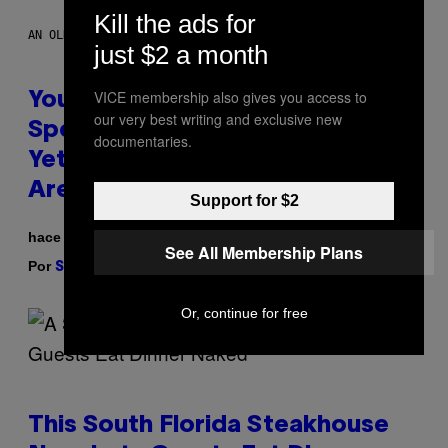
Kill the ads for
AN OLDER MODEL, NOT THE APPLE WATCH ULTRA 4
just $2 a month
VICE membership also gives you access to
You Can’t Buy the New-Chip,
our very best writing and exclusive new
Speedier Apple Watch Ultra 4
documentaries.
Yet, But These Apple Watches
Are On Sale Right Now
Support for $2
hace 45 minutos
See All Membership Plans
Por
| Reviewed by
Sam Watanuki
Ysolt Usigan
Or, continue for free
This South Florida Steakhouse