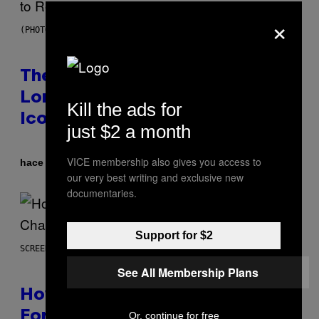
×
(PHOTO BY PEDRO BECERRA/GETTY IMAGES FOR LIVE NATION)
The Weeknd Says He’s No
Longer Going To Retire His
Kill the ads for
Iconic Moniker
just $2 a month
VICE membership also gives you access to
Por
hace 8 horas
Caleb Catlin
our very best writing and exclusive new
documentaries.
Support for $2
SCREENSHOT: EPIC GAMES
See All Membership Plans
How Many Sprites Are in
Fortnite? Complete Chapter 7
Or, continue for free