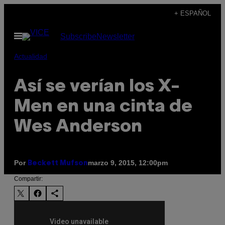
Saltar
+ ESPAÑOL
al
Abrir
Subscribe
Newsletter
contenido
Menú
Actualidad
Así se verían los X-
Men en una cinta de
Wes Anderson
Por
marzo 9, 2015, 12:00pm
Beckett Mufson
Compartir: