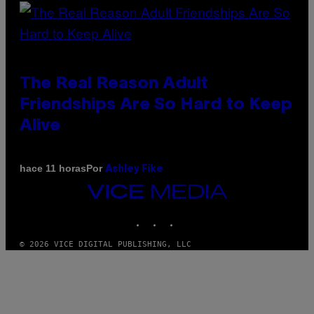
The Real Reason Adult
Friendships Are So Hard to Keep
Alive
Por
hace 11 horas
Ashley Fike
VICE
MEDIA
INSTAGRAM
TIKTOK
YOUTUBE
© 2026 VICE DIGITAL PUBLISHING, LLC