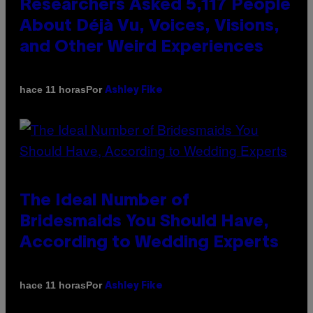
Researchers Asked 5,117 People
About Déjà Vu, Voices, Visions,
and Other Weird Experiences
Por
hace 11 horas
Ashley Fike
The Ideal Number of
Bridesmaids You Should Have,
According to Wedding Experts
Por
hace 11 horas
Ashley Fike