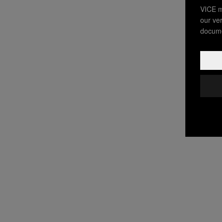
VICE m
our ve
docume