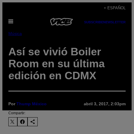
Saltar
+ ESPAÑOL
al
Abrir
contenido
SUBSCRIBE
NEWSLETTER
Menú
Música
Así se vivió Boiler
Room en su última
edición en CDMX
Por
Thump México
abril 3, 2017, 2:03pm
Compartir: