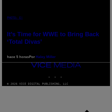
PHOTO: E!
It’s Time for WWE to Bring Back
‘Total Divas’
hace 5 horas
Por
Haley Miller
VICE
MEDIA
INSTAGRAM
TIKTOK
YOUTUBE
© 2026 VICE DIGITAL PUBLISHING, LLC