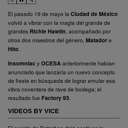
El pasado 19 de mayo la
Ciudad de México
volvió a vibrar con la magia del grande de
grandes
, acompañado por
Richie
Hawtin
otros dos maestros del género,
e
Matador
.
Hito
y
anteriormente habían
Insomniac
OCESA
anunciado que lanzaría un nuevo concepto
de fiesta en búsqueda de lograr emular esa
vibra noventera de rave de bodega; el
resultado fue
.
Factory
93
VIDEOS BY VICE
El sonido de Detroit se dejó sentir en la