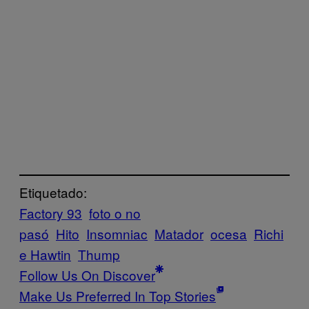
Etiquetado:
Factory 93
foto o no
pasó
Hito
Insomniac
Matador
ocesa
Richi
e Hawtin
Thump
Follow Us On Discover
Make Us Preferred In Top Stories