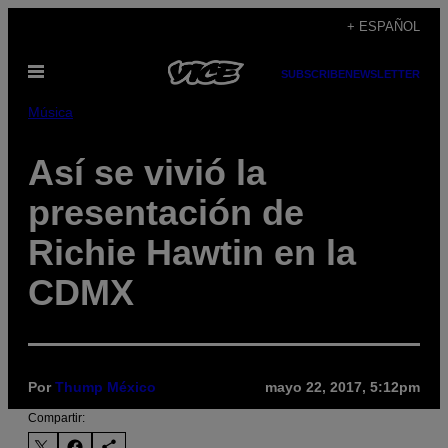
Saltar
+ ESPAÑOL
al
Abrir
contenido
SUBSCRIBE
NEWSLETTER
Menú
Música
Así se vivió la
presentación de
Richie Hawtin en la
CDMX
Por
Thump México
mayo 22, 2017, 5:12pm
Compartir: