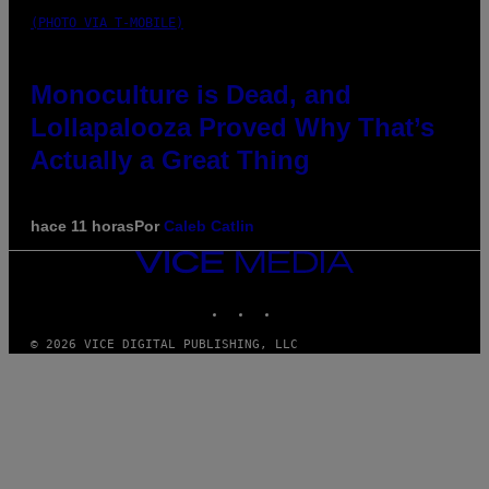
(PHOTO VIA T-MOBILE)
Monoculture is Dead, and
Lollapalooza Proved Why That’s
Actually a Great Thing
hace 11 horas
Por
Caleb Catlin
VICE
MEDIA
INSTAGRAM
TIKTOK
YOUTUBE
© 2026 VICE DIGITAL PUBLISHING, LLC