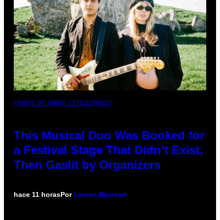
(PHOTO BY AMBER LITTLE/PRESS)
This Musical Duo Was Booked for
a Festival Stage That Didn’t Exist,
Then Gaslit by Organizers
hace 11 horas
Por
Lauren Boisvert