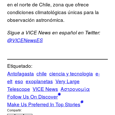
en el norte de Chile, zona que ofrece
condiciones climatológicas únicas para la
observación astronómica.
Sigue a VICE News en español en Twitter:
@VICENewsES
Etiquetado:
Antofagasta
chile
ciencia y tecnologia
e-
elt
eso
exoplanetas
Very Large
Telescope
VICE News
Αστρονομία
Follow Us On Discover
Make Us Preferred In Top Stories
Compartir: