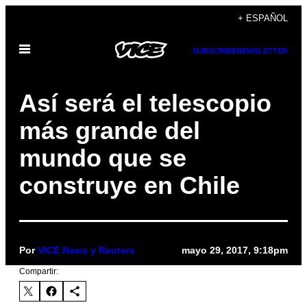
Saltar
+ ESPAÑOL
al
Abrir
contenido
SUBSCRIBE
NEWSLETTER
Menú
Así será el telescopio
más grande del
mundo que se
construye en Chile
Por
VICE News y Reuters
mayo 29, 2017, 9:18pm
Compartir: