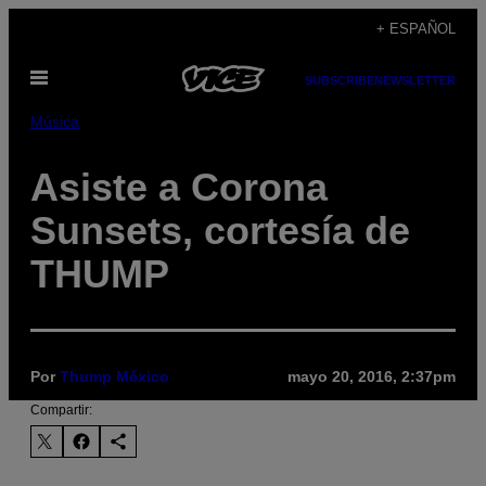
Saltar
+ ESPAÑOL
al
Abrir
contenido
SUBSCRIBE
NEWSLETTER
Menú
Música
Asiste a Corona
Sunsets, cortesía de
THUMP
Por
Thump México
mayo 20, 2016, 2:37pm
Compartir: