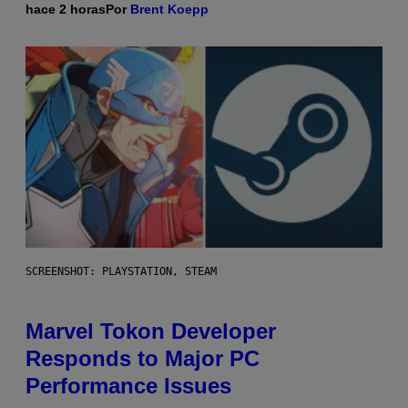
hace 2 horas
Por
Brent Koepp
SCREENSHOT: PLAYSTATION, STEAM
Marvel Tokon Developer
Responds to Major PC
Performance Issues