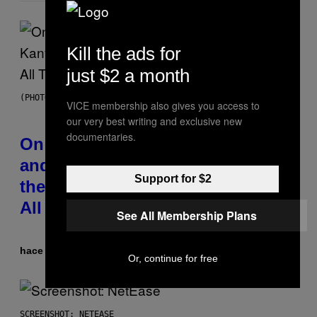
Kill the ads for
just $2 a month
(PHOTO BY DANIEL BOCZARSKI/GETTY IMAGES FOR VEVO)
VICE membership also gives you access to
our very best writing and exclusive new
documentaries.
On This Day 15 Years Ago, Jay-Z
and Kanye West Dropped One of
Support for $2
the Best Collaborative Albums of
All Time
See All Membership Plans
hace 27 minutos
Por
Caleb Catlin
Or, continue for free
SCREENSHOT: NETEASE