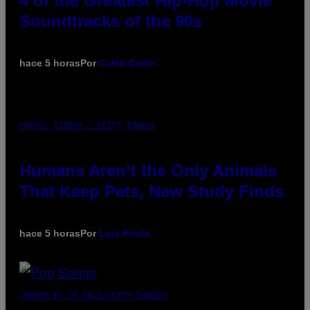
4 of the Greatest Hip-Hop Movie
Soundtracks of the 90s
hace 5 horas
Por
Caleb Catlin
PHOTO: IJDEMA / GETTY IMAGES
Humans Aren’t the Only Animals
That Keep Pets, New Study Finds
hace 5 horas
Por
Luis Prada
(PHOTO BY JO HALE/GETTY IMAGES)