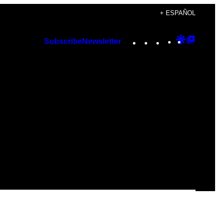
+ ESPAÑOL
Instagram
TikTok
YouTube
Google
Googl
Subscribe
Newsletter
Discover
Top
Posts