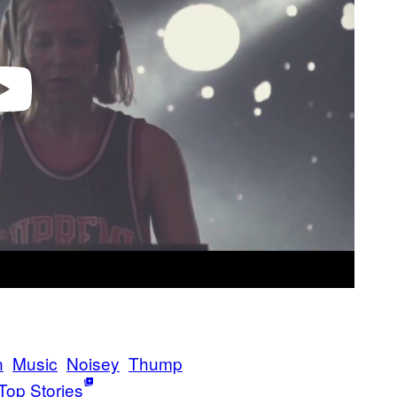
n
Music
Noisey
Thump
Top Stories