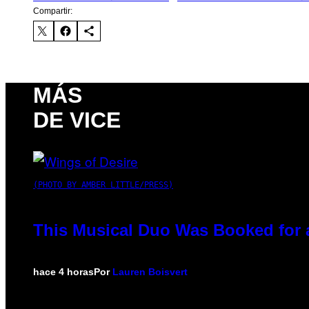
Compartir:
MÁS
DE VICE
(PHOTO BY AMBER LITTLE/PRESS)
This Musical Duo Was Booked for a 
hace 4 horas
Por
Lauren Boisvert