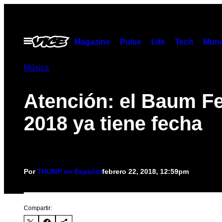
Saltar
al
contenido
Abrir
Magazine
Pulse
Life
Tech
Munc
Menú
Música
Atención: el Baum Fe
2018 ya tiene fecha
Por
THUMP en Español
febrero 22, 2018, 12:59pm
Compartir: