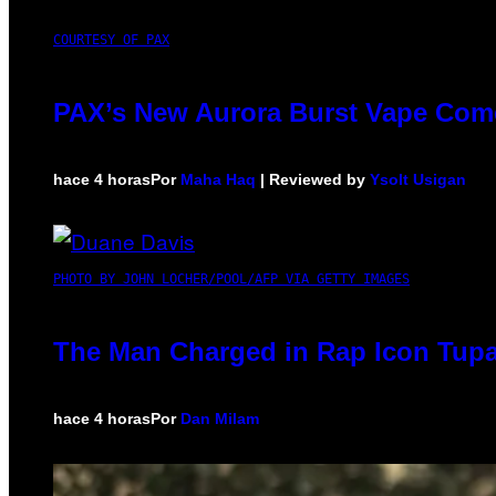
COURTESY OF PAX
PAX’s New Aurora Burst Vape Come
hace 4 horas
Por
Maha Haq
| Reviewed by
Ysolt Usigan
PHOTO BY JOHN LOCHER/POOL/AFP VIA GETTY IMAGES
The Man Charged in Rap Icon Tupa
hace 4 horas
Por
Dan Milam