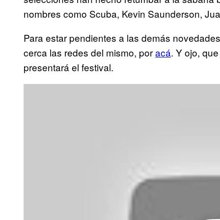
nombres como Scuba, Kevin Saunderson, Juan A
Para estar pendientes a las demás novedades
cerca las redes del mismo, por
acá
. Y ojo, qu
presentará el festival.
P
l
a
y
v
i
d
e
o