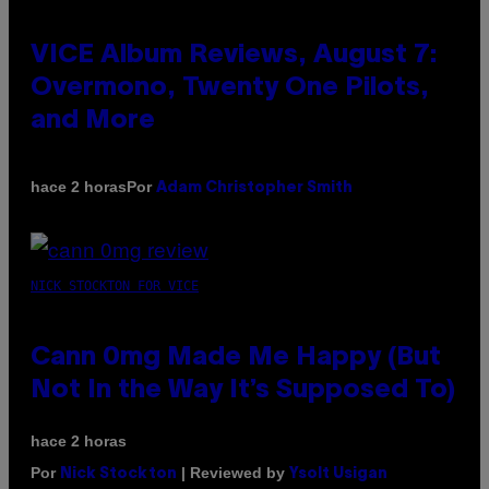
VICE Album Reviews, August 7:
Overmono, Twenty One Pilots,
and More
Por
hace 2 horas
Adam Christopher Smith
NICK STOCKTON FOR VICE
Cann 0mg Made Me Happy (But
Not In the Way It’s Supposed To)
hace 2 horas
Por
| Reviewed by
Nick Stockton
Ysolt Usigan