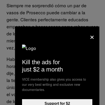
Siempre me sorprendió cómo un par de
vasos de Prosecco puede cambiar a la
gente. Clientes perfectamente educados
empezaban a hacer cosas como robar queso
×
de los platos que estábamos preparando
mientras nos dábamos la vuelta. Pero una
vez, las cosas se salieron de control.
Había algunos grupos y luego de un par de
Kill the ads for
horas, todo mundo estaba borracho. Como
just $2 a month
dije, la zona de bar es solo la parte trasera de
VICE membership also gives you access to
la tienda, así que es realmente pequeña y
our very best writing and exclusive new
únicamente hay un par de mesas. De pronto,
documentaries.
el volumen de las voces era muy alto y dos
de los grupos comenzaron a pelearse entre
Support for $2