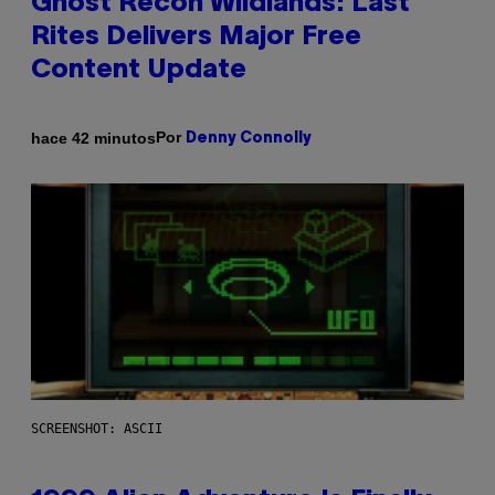
Ghost Recon Wildlands: Last
Rites Delivers Major Free
Content Update
Por
hace 42 minutos
Denny Connolly
SCREENSHOT: ASCII