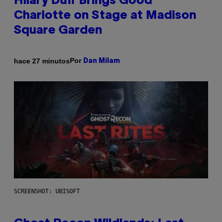
Hilary Duff Brings Good
Charlotte on Stage at Madison
Square Garden
Por
hace 27 minutos
Dan Milam
SCREENSHOT: UBISOFT