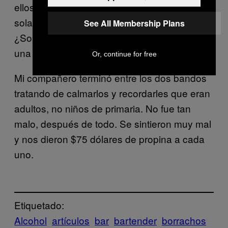
ellos (la cual es una imagen graciosa por sí
sola, cuando se trata de hombres calvos).
See All Membership Plans
¿Sobre qué estaban peleando? Sentarse en
una mesa.
Or, continue for free
Mi compañero terminó entre los dos bandos
tratando de calmarlos y recordarles que eran
adultos, no niños de primaria. No fue tan
malo, después de todo. Se sintieron muy mal
y nos dieron $75 dólares de propina a cada
uno.
Etiquetado:
Alcohol
artículos
bar
bartender
borrachos