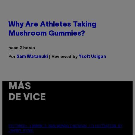
Why Are Athletes Taking
Mushroom Gummies?
hace 2 horas
Por
| Reviewed by
Sam Watanuki
Ysolt Usigan
MÁS
DE VICE
PICTURED: LONDON'S MAN/WOMAN/CHAINSAW (ILLUSTRATION BY
JOHNNY RYAN)