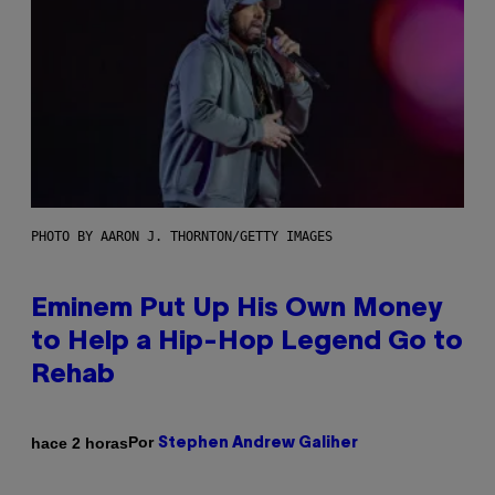
PHOTO BY AARON J. THORNTON/GETTY IMAGES
Eminem Put Up His Own Money
to Help a Hip-Hop Legend Go to
Rehab
Por
hace 2 horas
Stephen Andrew Galiher