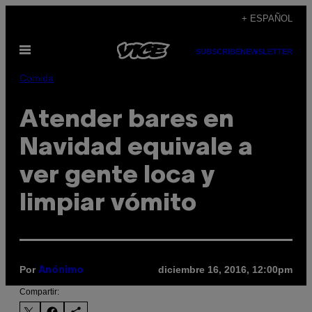
Saltar
+ ESPAÑOL
al
Abrir
contenido
SUBSCRIBE
NEWSLETTER
Menú
Comida
Atender bares en
Navidad equivale a
ver gente loca y
limpiar vómito
Por
diciembre 16, 2016, 12:00pm
Anónimo
Compartir: