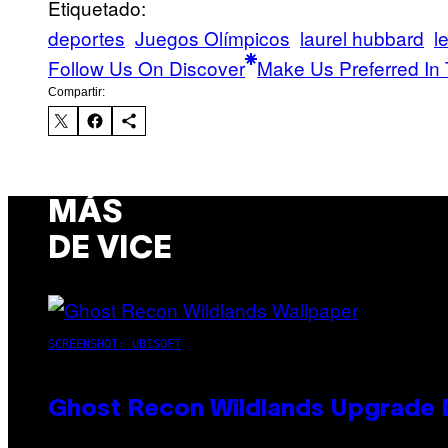
Etiquetado:
deportes
Juegos Olímpicos
laurel hubbard
l
Follow Us On Discover
Make Us Preferred In 
Compartir:
MÁS
DE VICE
SCREENSHOT: UBISOFT
Ghost Recon Wildlands Upgrade 