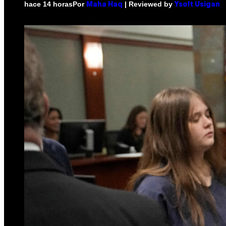
Por
| Reviewed by
hace 14 horas
Maha Haq
Ysolt Usigan