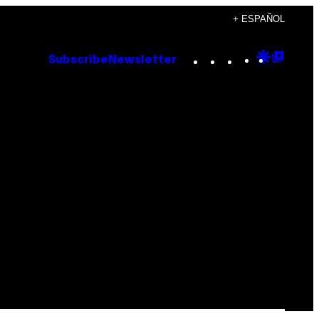
+ ESPAÑOL
Instagram
TikTok
YouTube
Google
Goog
Subscribe
Newsletter
Discove
Top
Posts