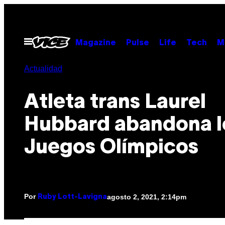
Saltar
al
contenido
Abrir
Magazine
Pulse
Life
Tech
M
Menú
Actualidad
Atleta trans Laurel
Hubbard abandona l
Juegos Olímpicos
Por
agosto 2, 2021, 2:14pm
Ruby Lott-Lavigna