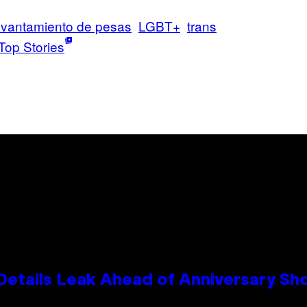
evantamiento de pesas
LGBT+
trans
Top Stories
Details Leak Ahead of Anniversary S