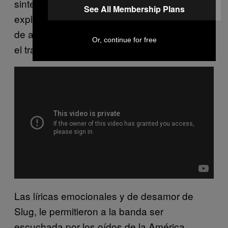
sintetizadores, una estética que Ant no había
See All Membership Plans
explorado en trabajos anteriores. La canción
de abajo es su colaboración con Tom Waits,
Or, continue for free
el track 14 de esta placa.
L
as líricas emocionales y de desamor de
Slug, le permitieron a la banda ser
escuchada por los oídos de la América