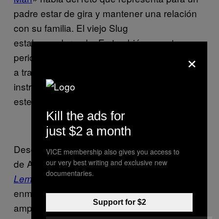
padre estar de gira y mantener una relación
con su familia. El viejo Slug
estaba madurando. Es también en este
×
periodo de tiempo que el dueto se empezaría
a transformar en una banda con
instrumentación en vivo y presentarse en
este formato de manera recurrente.
Kill the ads for
just $2 a month
Desde mi punto de vista el último gran disco
VICE membership also gives you access to
de Atmosphere sería
When Life Gives You
our very best writing and exclusive new
documentaries.
que estaría
Lemons You Paint That Shit Gold
​
enmarcado en producción que recae
Support for $2
ampliamente en un sonido de