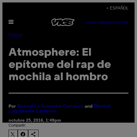
Saltar
+ ESPAÑOL
al
Abrir
contenido
SUBSCRIBE
NEWSLETTER
Menú
Música
Atmosphere: El
epítome del rap de
mochila al hombro
Por
and
Manuel La Graneme Carrasco
Manuel
Lagraneme Carrasco
octubre 25, 2016, 1:49pm
Compartir: