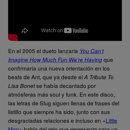
En el 2005 el dueto lanzaría
You Can’t
que
Imagine How Much Fun We’re Having
​
confirmaría una nueva orientación en los
beats de Ant, que ya desde el
A Tribute To
se había decantado por
Lisa Bonet
atmósferas más soul y funk. En este disco,
las letras de Slug siguen llenas de frases del
listillo que siempre ha sido, junto con sus
desgraciadas relaciones e incluso en «
Little
Man
​» habla del reto que representa para un