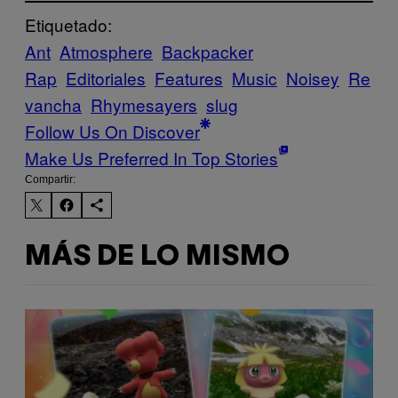
Etiquetado:
Ant
Atmosphere
Backpacker
Rap
Editoriales
Features
Music
Noisey
Re
vancha
Rhymesayers
slug
Follow Us On Discover
Make Us Preferred In Top Stories
Compartir:
MÁS DE LO MISMO