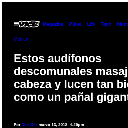
Saltar
al
contenido
Abrir
Magazine
Pulse
Life
Tech
Munc
Menú
Música
Estos audífonos
descomunales masaj
cabeza y lucen tan b
como un pañal gigan
Por
Dan Ozzi
marzo 13, 2018, 4:25pm