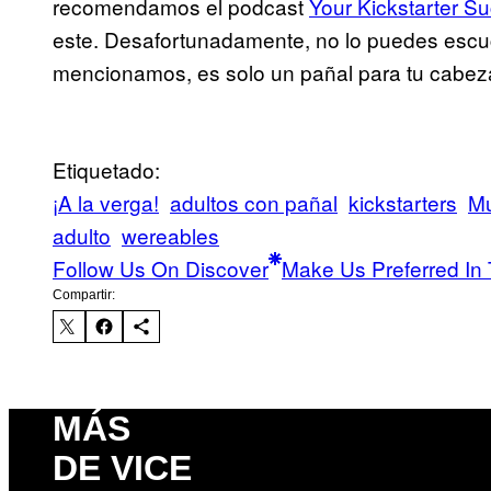
recomendamos el podcast
Your Kickstarter S
este. Desafortunadamente, no lo puedes esc
mencionamos, es solo un pañal para tu cabez
Etiquetado:
¡A la verga!
adultos con pañal
kickstarters
Mu
adulto
wereables
Follow Us On Discover
Make Us Preferred In 
Compartir:
MÁS
DE VICE