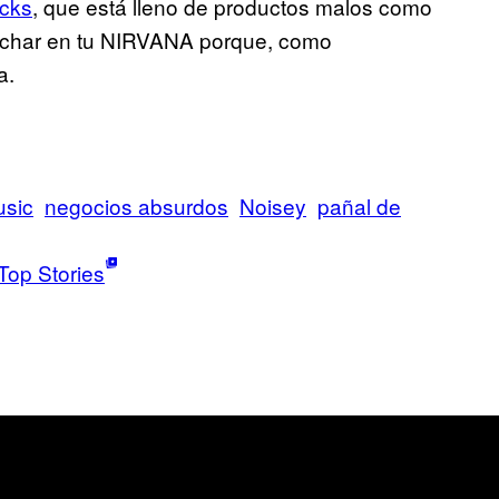
ucks
, que está lleno de productos malos como
uchar en tu NIRVANA porque, como
a.
sic
negocios absurdos
Noisey
pañal de
Top Stories