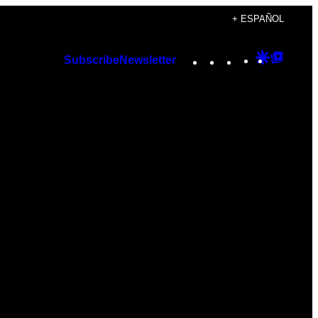
+ ESPAÑOL
Instagram
TikTok
YouTube
Google
Googl
Subscribe
Newsletter
Discover
Top
Posts