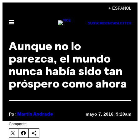
Saltar
+ ESPAÑOL
al
Abrir
contenido
SUBSCRIBE
NEWSLETTER
Menú
Aunque no lo
parezca, el mundo
nunca había sido tan
próspero como ahora
Por
mayo 7, 2016, 9:20am
Martín Andrade
Compartir: