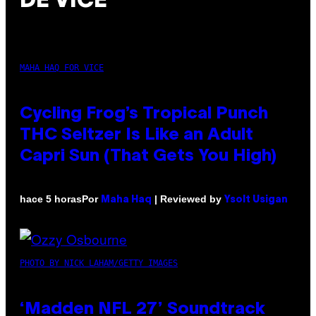
DE VICE
MAHA HAQ FOR VICE
Cycling Frog’s Tropical Punch
THC Seltzer Is Like an Adult
Capri Sun (That Gets You High)
Por
| Reviewed by
hace 5 horas
Maha Haq
Ysolt Usigan
PHOTO BY NICK LAHAM/GETTY IMAGES
‘Madden NFL 27’ Soundtrack