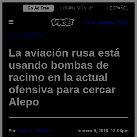
Saltar
Go Ad Free
LOGIN / SIGN UP
+ ESPAÑOL
al
Abrir
contenido
SUBSCRIBE
NEWSLETTER
Menú
VICE World News
La aviación rusa está
usando bombas de
racimo en la actual
ofensiva para cercar
Alepo
Por
Samuel Oakford
febrero 9, 2016, 12:08pm