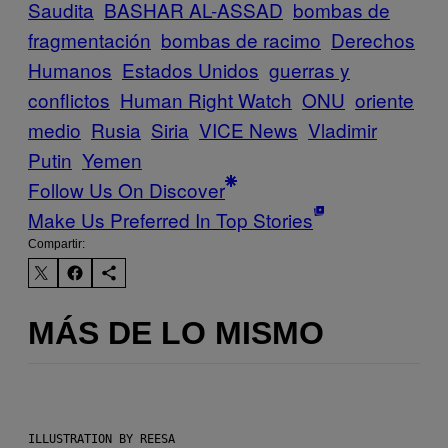
Saudita
BASHAR AL-ASSAD
bombas de
fragmentación
bombas de racimo
Derechos
Humanos
Estados Unidos
guerras y
conflictos
Human Right Watch
ONU
oriente
medio
Rusia
Siria
VICE News
Vladimir
Putin
Yemen
Follow Us On Discover
Make Us Preferred In Top Stories
Compartir:
MÁS DE LO MISMO
ILLUSTRATION BY REESA