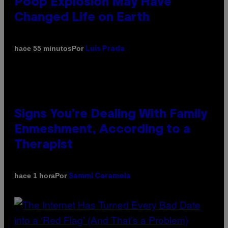
Poop Explosion May Have
Changed Life on Earth
Por
hace 55 minutos
Luis Prada
Signs You’re Dealing With Family
Enmeshment, According to a
Therapist
Por
hace 1 hora
Sammi Caramela