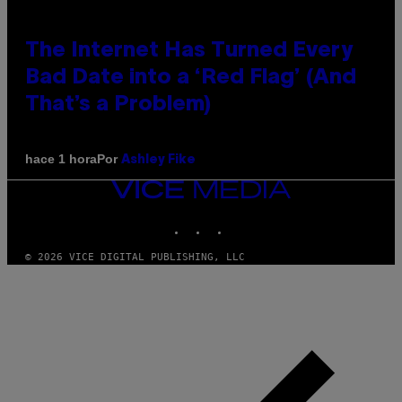
The Internet Has Turned Every
Bad Date into a ‘Red Flag’ (And
That’s a Problem)
Por
hace 1 hora
Ashley Fike
VICE
MEDIA
INSTAGRAM
TIKTOK
YOUTUBE
© 2026 VICE DIGITAL PUBLISHING, LLC