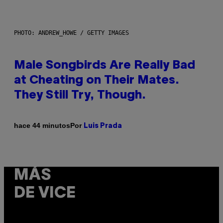
PHOTO: ANDREW_HOWE / GETTY IMAGES
Male Songbirds Are Really Bad
at Cheating on Their Mates.
They Still Try, Though.
Por
hace 44 minutos
Luis Prada
MÁS
DE VICE