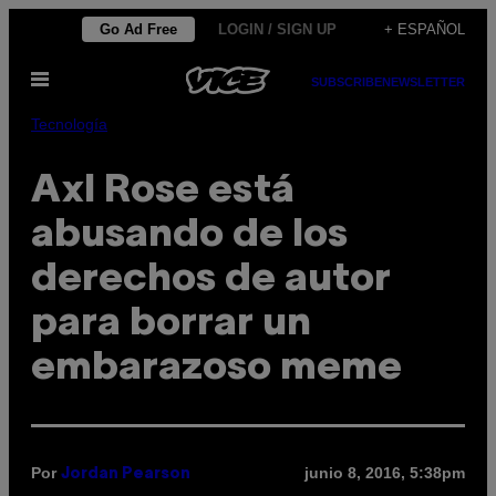
Saltar
Go Ad Free
LOGIN / SIGN UP
+ ESPAÑOL
al
Abrir
contenido
SUBSCRIBE
NEWSLETTER
Menú
Tecnología
Axl Rose está
abusando de los
derechos de autor
para borrar un
embarazoso meme
Por
junio 8, 2016, 5:38pm
Jordan Pearson