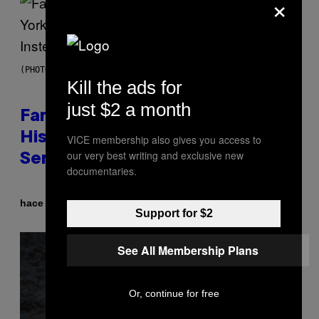
×
(PHOTO BY JASON KEMPIN/GETTY IMAGES)
Kill the ads for
just $2 a month
Fans Are Claiming Usher Skipped
His New York Performance and
VICE membership also gives you access to
our very best writing and exclusive new
Sent in a Lookalike Instead
documentaries.
Por
hace 17 minutos
Caleb Catlin
Support for $2
See All Membership Plans
Or, continue for free